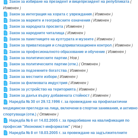
Закон за избиране на президент и вицепрезидент на републиката
(
Изменен )
Закон за интеграция на хората с увреждания
( Изменен )
Закон за марките и географските означения
( Изменен )
Закон за народната просвета
( Изменен )
Закон за народните читалища
( Изменен )
Закон за паметниците на културата и музеите
( Изменен )
Закон за приватизация и следприватизационен контрол
( Изменен )
Закон за професионалното образование и обучение
( Изменен )
Закон за политическите партии
( Нов )
Закон за политическите партии (отм.)
( Отменен )
Закон за подземните богатства
( Изменен )
Закон за местните избори
( Изменен )
Закон за филмовата индустрия
( Изменен )
Закон за устройство на територията
( Изменен )
Закон за данък върху добавената стойност
( Изменен )
Наредба № 30 от 29.12.1996 г. за провеждане на профилактични
медицински прегледи на лица, включени в спортни занимания, и активно
спортуващи (отм.)
( Отменен )
Наредба № 6 от 14.02.2005 г. за придобиване на квалификация по
професия "Икономист-информатик"
( Нов )
Наредба № 8 от 18.03.2005 г. за провеждане на задължителните