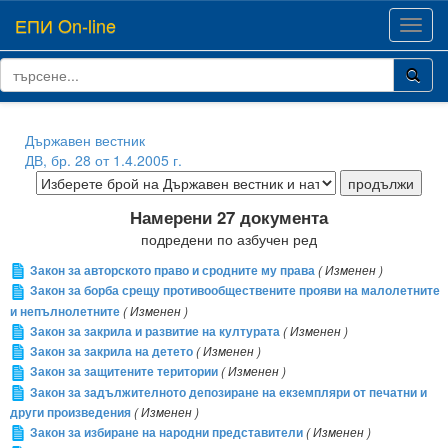
ЕПИ On-line
Toggl
navig
Държавен вестник
ДВ, бр. 28 от 1.4.2005 г.
Намерени 27 документа
подредени по азбучен ред
Закон за авторското право и сродните му права
( Изменен )
Закон за борба срещу противообществените прояви на малолетните
и непълнолетните
( Изменен )
Закон за закрила и развитие на културата
( Изменен )
Закон за закрила на детето
( Изменен )
Закон за защитените територии
( Изменен )
Закон за задължителното депозиране на екземпляри от печатни и
други произведения
( Изменен )
Закон за избиране на народни представители
( Изменен )