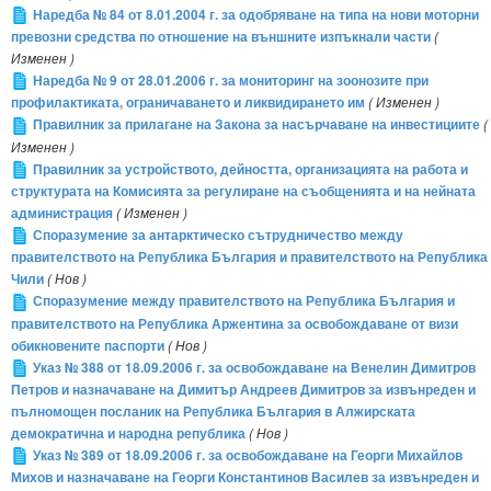
Наредба № 84 от 8.01.2004 г. за одобряване на типа на нови моторни
превозни средства по отношение на външните изпъкнали части
(
Изменен )
Наредба № 9 от 28.01.2006 г. за мониторинг на зоонозите при
профилактиката, ограничаването и ликвидирането им
( Изменен )
Правилник за прилагане на Закона за насърчаване на инвестициите
(
Изменен )
Правилник за устройството, дейността, организацията на работа и
структурата на Комисията за регулиране на съобщенията и на нейната
администрация
( Изменен )
Споразумение за антарктическо сътрудничество между
правителството на Република България и правителството на Република
Чили
( Нов )
Споразумение между правителството на Република България и
правителството на Република Аржентина за освобождаване от визи
обикновените паспорти
( Нов )
Указ № 388 от 18.09.2006 г. за освобождаване на Венелин Димитров
Петров и назначаване на Димитър Андреев Димитров за извънреден и
пълномощен посланик на Република България в Алжирската
демократична и народна република
( Нов )
Указ № 389 от 18.09.2006 г. за освобождаване на Георги Михайлов
Михов и назначаване на Георги Константинов Василев за извънреден и