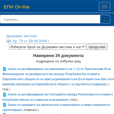
ЕПИ On-line
Toggl
navig
Държавен вестник
ДВ, бр. 79 от 29.09.2006 г.
Намерени 34 документа
подредени по азбучен ред
Закон за ратифициране на изменението на т. I.3 от Приложение III на
Меморандума за разбирателство между Република България и
Европейските общности за присъединяването на България към Шестата
рамкова програма на Европейската общност за научни изследвания,
(
Нов )
Закон за ратифициране на Спогодбата между Република България и
Република Кипър за социално осигуряване
( Нов )
Закон за камарите на архитектите и инженерите в инвестиционното
проектиране
( Изменен )