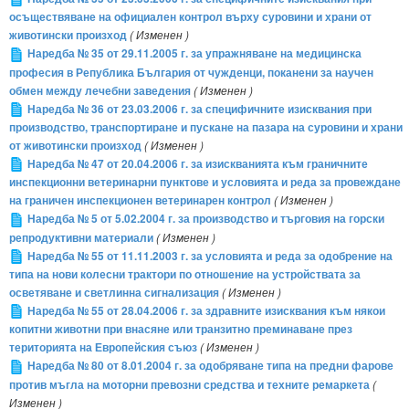
осъществяване на официален контрол върху суровини и храни от
животински произход
( Изменен )
Наредба № 35 от 29.11.2005 г. за упражняване на медицинска
професия в Република България от чужденци, поканени за научен
обмен между лечебни заведения
( Изменен )
Наредба № 36 от 23.03.2006 г. за специфичните изисквания при
производство, транспортиране и пускане на пазара на суровини и храни
от животински произход
( Изменен )
Наредба № 47 от 20.04.2006 г. за изискванията към граничните
инспекционни ветеринарни пунктове и условията и реда за провеждане
на граничен инспекционен ветеринарен контрол
( Изменен )
Наредба № 5 от 5.02.2004 г. за производство и търговия на горски
репродуктивни материали
( Изменен )
Наредба № 55 от 11.11.2003 г. за условията и реда за одобрение на
типа на нови колесни трактори по отношение на устройствата за
осветяване и светлинна сигнализация
( Изменен )
Наредба № 55 от 28.04.2006 г. за здравните изисквания към някои
копитни животни при внасяне или транзитно преминаване през
територията на Европейския съюз
( Изменен )
Наредба № 80 от 8.01.2004 г. за одобряване типа на предни фарове
против мъгла на моторни превозни средства и техните ремаркета
(
Изменен )