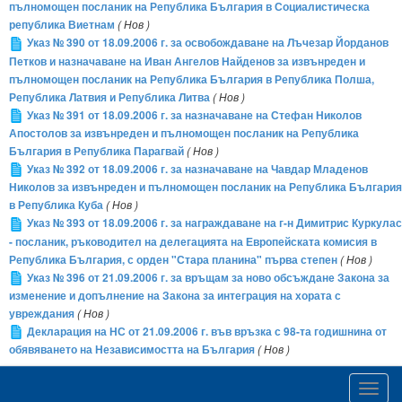
пълномощен посланик на Република България в Социалистическа
република Виетнам
( Нов )
Указ № 390 от 18.09.2006 г. за освобождаване на Лъчезар Йорданов
Петков и назначаване на Иван Ангелов Найденов за извънреден и
пълномощен посланик на Република България в Република Полша,
Република Латвия и Република Литва
( Нов )
Указ № 391 от 18.09.2006 г. за назначаване на Стефан Николов
Апостолов за извънреден и пълномощен посланик на Република
България в Република Парагвай
( Нов )
Указ № 392 от 18.09.2006 г. за назначаване на Чавдар Младенов
Николов за извънреден и пълномощен посланик на Република България
в Република Куба
( Нов )
Указ № 393 от 18.09.2006 г. за награждаване на г-н Димитрис Куркулас
- посланик, ръководител на делегацията на Европейската комисия в
Република България, с орден "Стара планина" първа степен
( Нов )
Указ № 396 от 21.09.2006 г. за връщам за ново обсъждане Закона за
изменение и допълнение на Закона за интеграция на хората с
увреждания
( Нов )
Декларация на НС от 21.09.2006 г. във връзка с 98-та годишнина от
обявяването на Независимостта на България
( Нов )
Toggl