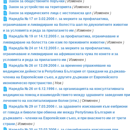
Закон за обществените поръчки
( Изменен )
Закон за устройство на територията
( Изменен )
Закон за юридическите лица с нестопанска цел
( Изменен )
Наредба № 17 от 3.02.2006 г. за мерките за профилактика,
ограничаване и ликвидиране на болестта шап по двукопитните животни
и за условията и реда за прилагането им
( Изменен )
Наредба № 19 от 14.12.2005 г. за профилактика, ограничаване и
ликвидиране на болестта син език по преживните животни
( Изменен )
Наредба № 24 от 14.12.2005 г. за мерките за профилактика,
ограничаване и ликвидиране на африканската чума по конете и за
условията и реда за прилагането им
( Изменен )
Наредба № 26 от 12.09.2006 г. за временно упражняване на
медицински дейности в Република България от граждани на държава-
членка на Европейския съюз, и другите държави от Европейското
икономическо пространство
( Нов )
Наредба № 26 от 6.12.1996 г. за организацията на консултативната
медицинска помощ и взаимодействието между здравните заведения при
лечението на хоспитализирани болни (отм.)
( Отменен )
Наредба № 29 от 7.03.2006 г. за здравните изисквания към ембриони
от говеда и биволи при обмена им между Република България и
държавите - членки на Европейския съюз, и при внасянето им от трети
страни
( Изменен )
Наредба № 35 от 23.03.2006 г. за специфичните изисквания при