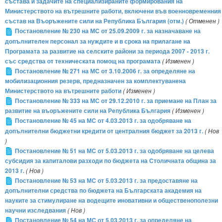
състава и задачите на специализираните формирования на
Министерството на вътрешните работи, включени във военновременния
състав на Въоръжените сили на Република България (отм.)
( Отменен )
Постановление № 230 на МС от 25.09.2009 г. за назначаване на
допълнителен персонал за нуждите и в срока на прилагане на
Програмата за развитие на селските райони за периода 2007 - 2013 г.
със средства от техническата помощ на програмата
( Изменен )
Постановление № 271 на МС от 3.10.2006 г. за определяне на
мобилизационния резерв, предназначен за комплектуванена
Министерството на вътрешните работи
( Изменен )
Постановление № 333 на МС от 29.12.2010 г. за приемане на План за
развитие на въоръжените сили на Република България
( Изменен )
Постановление № 45 на МС от 4.03.2013 г. за одобряване на
допълнителни бюджетни кредити от централния бюджет за 2013 г.
( Нов
)
Постановление № 51 на МС от 5.03.2013 г. за одобряване на целева
субсидия за капиталови разходи по бюджета на Столичната община за
2013 г.
( Нов )
Постановление № 53 на МС от 5.03.2013 г. за предоставяне на
допълнителни средства по бюджета на Българската академия на
науките за стимулиране на водещите иновативни и общественополезни
научни изследвания
( Нов )
Постановление № 54 на МС от 5.03.2013 г. за определяне на