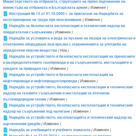
Министерството на отбраната, структурите на пряко подчинение на
министъра на отбраната и Българската армия
( Изменен )
Инструкция № 13 от 31.10.2000 г. за прилагане на Наредбата за
категоризиране на труда при пенсиониране
( Изменен )
Наредба за безопасната експлоатация и техническия надзор на
повдигателни съоръжения
( Изменен )
Наредба за условията и реда за пускане на пазара на електрическо и
електронно оборудване във връзка с ограниченията за употреба на
определени опасни вещества
( Нов )
Наредба за устройството и безопасната експлоатация на преносните
и разпределителните газопроводи и на съоръженията, инсталациите и
уредите за природен газ
( Изменен )
Наредба за устройството и безопасната експлоатация на
нефтопроводи и нефтопродуктопроводи
( Изменен )
Наредба за устройството, безопасната експлоатация и техническия
надзор на газовите съоръжения и инсталации за втечнени
въглеводородни газове
( Изменен )
Наредба за устройството, безопасната експлоатация и техническия
надзор на съоръжения под налягане
( Изменен )
Наредба за устройството, експлоатацията и техническия надзор на
ацетиленови уредби
( Изменен )
Наредба за учебниците и учебните помагала
( Изменен )
Наредба № 1 от 27.02.2013 г. за предоставяне на медико-