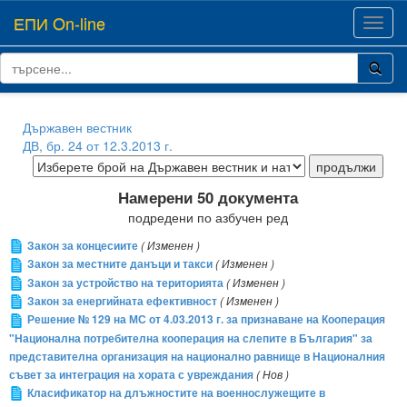
ЕПИ On-line
Toggl
navig
Държавен вестник
ДВ, бр. 24 от 12.3.2013 г.
Намерени 50 документа
подредени по азбучен ред
Закон за концесиите
( Изменен )
Закон за местните данъци и такси
( Изменен )
Закон за устройство на територията
( Изменен )
Закон за енергийната ефективност
( Изменен )
Решение № 129 на МС от 4.03.2013 г. за признаване на Кооперация
"Национална потребителна кооперация на слепите в България" за
представителна организация на национално равнище в Националния
съвет за интеграция на хората с увреждания
( Нов )
Класификатор на длъжностите на военнослужещите в