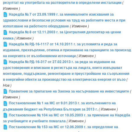
резултат на употребата на разтворители в определени инсталации
(
Изменен )
Наредба № 7 от 23.09.1999 г. за минималните изисквания за
здравословни и безопасни условия на труд на работните места и при
използване на работното оборудване
( Изменен )
Наредба № 8 от 12.11.2003 г. за Централния депозитар на ценни
книжа
( Изменен )
Наредба № РД-16-1117 от 14.10.2011 г. за условията и реда за
издаване, прехвърляне, отмяна и признаване на гаранциите за произход
на енергията от възобновяеми източници
( Изменен )
Наредба № РД-16-317 от 27.02.2013 г. за реда за издаване на
удостоверения и вписване в регистъра на лицата, които извършват
монтиране, поддържане, ремонтиране и преустройване на съоръжения
в енергийни обекти за производство на електрическа енергия от възо
(
Нов )
Правилник за прилагане на Закона за насърчаване на инвестициите
(
Изменен )
Постановление № 1 на МС от 9.01.2013 г. за изпълнението на
държавния бюджет на Република България за 2013 г.
( Изменен )
Постановление № 104 на МС от 10.05.2003 г. за приемане на Наредба
за учебниците и учебните помагала
( Изменен )
Постановление № 153 на МС от 12.06.2009 г. за определяне на