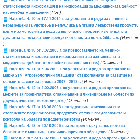
статистическа информация и на информация за медицинската дейност
на лечебните заведения
( Нов )
Наредба № 10 от 17.11.2011 г. за условията и реда за лечение с
неразрешени за употреба в Република България лекарствени продукти,
както и за условията и реда за включване, промени, изключване и
доставка на лекарствени продукти от списъка по чл. 266а, ал.
( Изменен
)
Наредба № 10 от 5.07.2000 г. за предоставянето на медико-
статистическа информация и информацията за извършваната
медицинска дейност от лечебните заведения (отм.)
( Отменен )
Наредба № 11 от 6.04.2009 г. за условията и реда за прилагане на
мярка 214 "Агроекологични плащания" от Програмата за развитие на
селските райони за периода 2007 - 2013 г.
( Изменен )
Наредба № 12 от 3.02.2006 г. за условията и реда за прилагане на
мерките за профилактика, ограничаване и ликвидиране на болести по
двучерупчестите мекотели (отм.)
( Отменен )
Наредба № 17 от 16.06.2008 г. за здравните изисквания към
стопанските водни животни, продуктите от тях и предпазването и
контрола на болести по водните животни
( Изменен )
Наредба № 18 от 20.10.2005 г. за контрол върху качеството на
банкнотите и монетите в налично-паричното обращение
( Изменен )
Наредба № 2 от 17.07.2008 г. за условията и реда за провеждане на