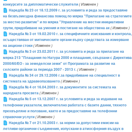
конкурсите за дипломатически служители
( Изменен )
Наредба № 23 от 18.12.2009 г. за условията и реда за предоставяне
на безвъзмездна финансова помощ по мярка "Прилагане на стратегиите
за местно развитие" и по мярка "Управление на местни инициативни
групи, придобиване на умения и постигане на обществена ак
( Изменен )
Наредба № 3 от 19.02.2010 г. за специфичните изисквания и контрола,
осъществяван от митническите органи върху средствата за измерване
на акцизни стоки
( Изменен )
Наредба № 3 от 23.02.2011 г. за условията и реда за прилагане на
мярка 213 "Плащания по Натура 2000 и плащания, свързани с Директива
2000/60/EО - за земеделски земи" от Програмата за развитие на
селските райони за периода 2007 - 2013 г.
( Изменен )
Наредба № 34 от 29.12.2006 г.за придобиване на специалност в
системата на здравеопазването
( Изменен )
Наредба № 4 от 16.04.2003 г. за документите за системата на
народната просвета
( Изменен )
Наредба № 5 от 13.12.2007 г. за условията и реда за издаване на
телефонни указатели, включително работата с базите данни, тяхното
прехвърляне и ползване, както и за предоставяне на телефонни
справочни услуги
( Изменен )
Наредба № 7 от 21.10.2003 г. за норми за допустими емисии на
летливи органични съединения, изпускани в атмосферния въздух в