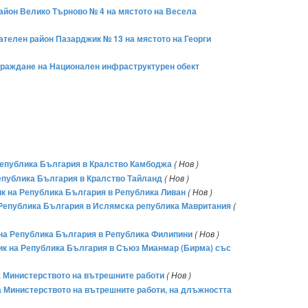
район Велико Търново № 4 на мястото на Весела
рателен район Пазарджик № 13 на мястото на Георги
изграждане на Национален инфраструктурен обект
 Република България в Кралство Камбоджа
( Нов )
Република България в Кралство Тайланд
( Нов )
ик на Република България в Република Ливан
( Нов )
а Република България в Ислямска република Мавритания
(
 на Република България в Република Филипини
( Нов )
ник на Република България в Съюз Мианмар (Бирма) със
на Министерството на вътрешните работи
( Нов )
на Министерството на вътрешните работи, на длъжността