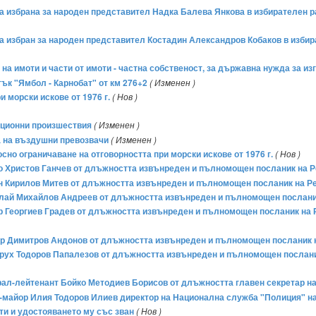
 за избрана за народен представител Надка Балева Янкова в избирателен 
 за избран за народен представител Костадин Александров Кобаков в изби
е на имоти и части от имоти - частна собственост, за държавна нужда за 
тък "Ямбол - Карнобат" от км 276+2
( Изменен )
 морски искове от 1976 г.
( Нов )
иационни произшествия
( Изменен )
ра на въздушни превозвачи
( Изменен )
осно ограничаване на отговорността при морски искове от 1976 г.
( Нов )
анчо Христов Ганчев от длъжността извънреден и пълномощен посланик на
гнян Кирилов Митев от длъжността извънреден и пълномощен посланик на 
иколай Михайлов Андреев от длъжността извънреден и пълномощен послан
тър Георгиев Градев от длъжността извънреден и пълномощен посланик н
Петър Димитров Андонов от длъжността извънреден и пълномощен посланик
спарух Тодоров Папалезов от длъжността извънреден и пълномощен посла
енерал-лейтенант Бойко Методиев Борисов от длъжността главен секретар 
ерал-майор Илия Тодоров Илиев директор на Национална служба "Полиция" 
ти и удостояването му със зван
( Нов )