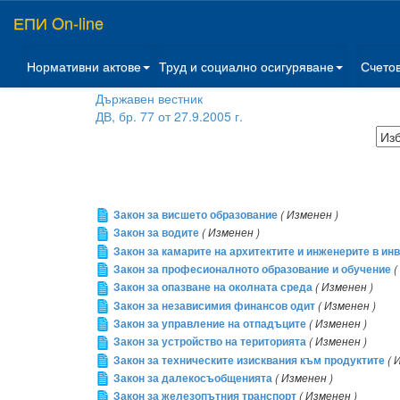
ЕПИ On-line
Нормативни актове
Труд и социално осигуряване
Счето
Държавен вестник
ДВ, бр. 77 от 27.9.2005 г.
Закон за висшето образование
( Изменен )
Закон за водите
( Изменен )
Закон за камарите на архитектите и инженерите в ин
Закон за професионалното образование и обучение
(
Закон за опазване на околната среда
( Изменен )
Закон за независимия финансов одит
( Изменен )
Закон за управление на отпадъците
( Изменен )
Закон за устройство на територията
( Изменен )
Закон за техническите изисквания към продуктите
( 
Закон за далекосъобщенията
( Изменен )
Закон за железопътния транспорт
( Изменен )