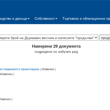
водство и данъци
Собственост
Търговско и облигационно п
Намерени 29 документа
подредени по азбучен ред
вестиционното проектиране
( Изменен )
 Изменен )
Изменен )