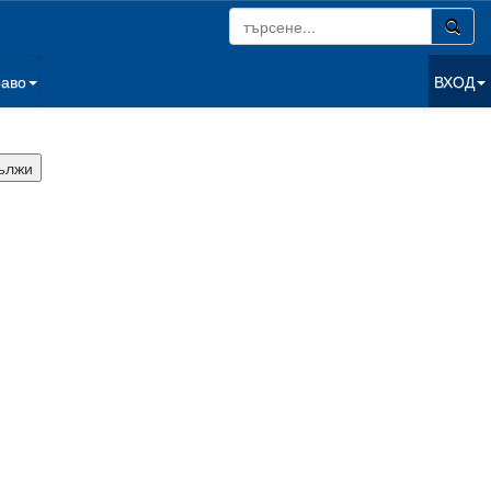
раво
ВХОД