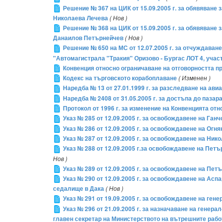
Решение № 367 на ЦИК от 15.09.2005 г. за обявяване
Николаева Лечева
( Нов )
Решение № 368 на ЦИК от 15.09.2005 г. за обявяване
Данаилов Петърнейчев
( Нов )
Решение № 650 на МС от 12.07.2005 г. за отчуждаван
"Автомагистрала "Тракия" Оризово - Бургас ЛОТ 4, учас
Конвенция относно ограничаване на отговорността при
Кодекс на търговското корабоплаване
( Изменен )
Наредба № 13 от 27.01.1999 г. за разследване на ав
Наредба № 2408 от 31.05.2005 г. за достъпа до паза
Протокол от 1996 г. за изменение на Конвенцията отн
Указ № 285 от 12.09.2005 г. за освобождавене на Г
Указ № 286 от 12.09.2005 г. за освобождавене на О
Указ № 287 от 12.09.2005 г. за освобождавене на Н
Указ № 288 от 12.09.2005 г.за освобождавене на Пе
Нов )
Указ № 289 от 12.09.2005 г. за освобождавене на 
Указ № 290 от 12.09.2005 г. за освобождавене на А
седалище в Дака
( Нов )
Указ № 291 от 19.09.2005 г. за освобождавене на г
Указ № 296 от 21.09.2005 г. за назначаване на ген
главен секретар на Министерството на вътрешните рабо