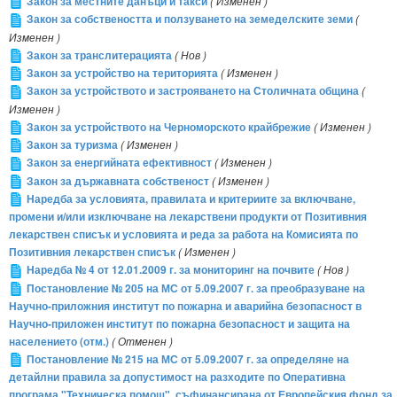
Закон за местните данъци и такси
( Изменен )
Закон за собствеността и ползуването на земеделските земи
(
Изменен )
Закон за транслитерацията
( Нов )
Закон за устройство на територията
( Изменен )
Закон за устройството и застрояването на Столичната община
(
Изменен )
Закон за устройството на Черноморското крайбрежие
( Изменен )
Закон за туризма
( Изменен )
Закон за енергийната ефективност
( Изменен )
Закон за държавната собственост
( Изменен )
Наредба за условията, правилата и критериите за включване,
промени и/или изключване на лекарствени продукти от Позитивния
лекарствен списък и условията и реда за работа на Комисията по
Позитивния лекарствен списък
( Изменен )
Наредба № 4 от 12.01.2009 г. за мониторинг на почвите
( Нов )
Постановление № 205 на МС от 5.09.2007 г. за преобразуване на
Научно-приложния институт по пожарна и аварийна безопасност в
Научно-приложен институт по пожарна безопасност и защита на
населението (отм.)
( Отменен )
Постановление № 215 на МС от 5.09.2007 г. за определяне на
детайлни правила за допустимост на разходите по Oперативна
програма "Техническа помощ", съфинансирана от Европейския фонд за