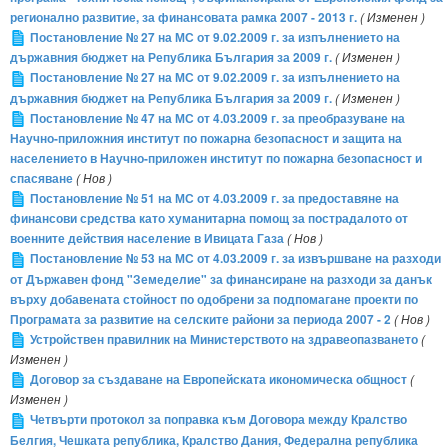
регионално развитие, за финансовата рамка 2007 - 2013 г.
( Изменен )
Постановление № 27 на МС от 9.02.2009 г. за изпълнението на
държавния бюджет на Република България за 2009 г.
( Изменен )
Постановление № 27 на МС от 9.02.2009 г. за изпълнението на
държавния бюджет на Република България за 2009 г.
( Изменен )
Постановление № 47 на МС от 4.03.2009 г. за преобразуване на
Научно-приложния институт по пожарна безопасност и защита на
населението в Научно-приложен институт по пожарна безопасност и
спасяване
( Нов )
Постановление № 51 на МС от 4.03.2009 г. за предоставяне на
финансови средства като хуманитарна помощ за пострадалото от
военните действия население в Ивицата Газа
( Нов )
Постановление № 53 на МС от 4.03.2009 г. за извършване на разходи
от Държавен фонд "Земеделие" за финансиране на разходи за данък
върху добавената стойност по одобрени за подпомагане проекти по
Програмата за развитие на селските райони за периода 2007 - 2
( Нов )
Устройствен правилник на Министерството на здравеопазването
(
Изменен )
Договор за създаване на Европейската икономическа общност
(
Изменен )
Четвърти протокол за поправка към Договора между Кралство
Белгия, Чешката република, Кралство Дания, Федерална република