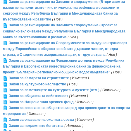
Закон за ратифициране на Заемното споразумение (Втори заем за
развитие на политиките - институционална реформа в социалните
сектори) между Република България и Международната банка за
възстановяване и развитие
( Нов )
Закон за ратифициране на Заемното споразумение (Проект за
социално включване) между Република България и Международната
банка за възстановяване и развитие
( Нов )
Закон за ратифициране на Споразумението за въздушен транспорт
между Европейската общност и нейните държави членки, от една
страна, и Съединените американски щати, от друга страна
( Нов )
Закон за ратифициране на Финансовия договор между Република
България и Европейската инвестиционна банка за финансиране на
проект "България - регионално и общинско водоснабдяване"
( Нов )
Закон за Камарата на строителите
( Изменен )
Закон за културното наследство
( Нов )
Закон за паметниците на културата и музеите (отм.)
( Отменен )
Закон за общинската собственост
( Изменен )
Закон за Националния архивен фонд
( Изменен )
Закон за опазване на обществения ред при провеждането на спортни
мероприятия
( Изменен )
Закон за опазване на околната среда
( Изменен )
Закон за подземните богатства
( Изменен )