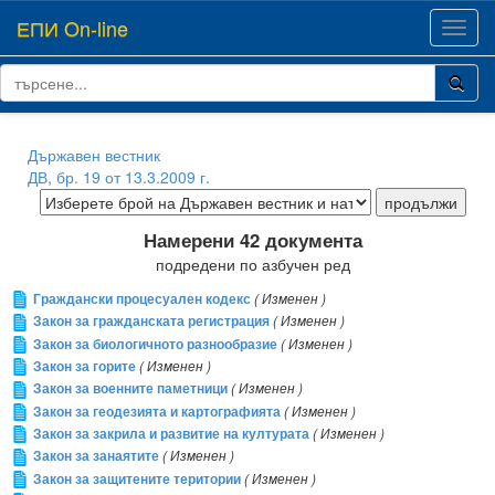
ЕПИ On-line
Toggl
navig
Държавен вестник
ДВ, бр. 19 от 13.3.2009 г.
Намерени 42 документа
подредени по азбучен ред
Граждански процесуален кодекс
( Изменен )
Закон за гражданската регистрация
( Изменен )
Закон за биологичното разнообразие
( Изменен )
Закон за горите
( Изменен )
Закон за военните паметници
( Изменен )
Закон за геодезията и картографията
( Изменен )
Закон за закрила и развитие на културата
( Изменен )
Закон за занаятите
( Изменен )
Закон за защитените територии
( Изменен )