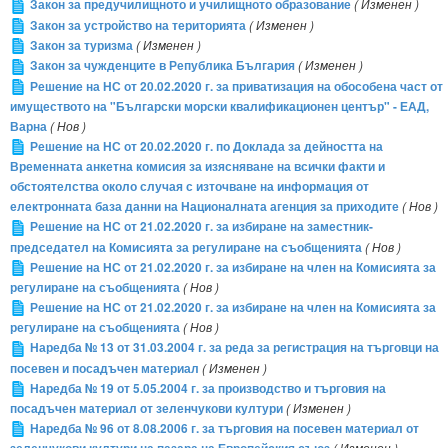
Закон за предучилищното и училищното образование
( Изменен )
Закон за устройство на територията
( Изменен )
Закон за туризма
( Изменен )
Закон за чужденците в Република България
( Изменен )
Решение на НС от 20.02.2020 г. за приватизация на обособена част от
имуществото на "Български морски квалификационен център" - ЕАД,
Варна
( Нов )
Решение на НС от 20.02.2020 г. по Доклада за дейността на
Временната анкетна комисия за изясняване на всички факти и
обстоятелства около случая с източване на информация от
електронната база данни на Националната агенция за приходите
( Нов )
Решение на НС от 21.02.2020 г. за избиране на заместник-
председател на Комисията за регулиране на съобщенията
( Нов )
Решение на НС от 21.02.2020 г. за избиране на член на Комисията за
регулиране на съобщенията
( Нов )
Решение на НС от 21.02.2020 г. за избиране на член на Комисията за
регулиране на съобщенията
( Нов )
Наредба № 13 от 31.03.2004 г. за реда за регистрация на търговци на
посевен и посадъчен материал
( Изменен )
Наредба № 19 от 5.05.2004 г. за производство и търговия на
посадъчен материал от зеленчукови култури
( Изменен )
Наредба № 96 от 8.08.2006 г. за търговия на посевен материал от