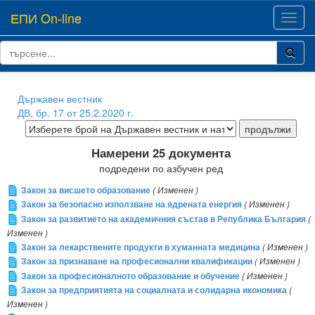
ЕПИ On-line
Toggl
navig
Държавен вестник
ДВ, бр. 17 от 25.2.2020 г.
Намерени 25 документа
подредени по азбучен ред
Закон за висшето образование
( Изменен )
Закон за безопасно използване на ядрената енергия
( Изменен )
Закон за развитието на академичния състав в Република България
(
Изменен )
Закон за лекарствените продукти в хуманната медицина
( Изменен )
Закон за признаване на професионални квалификации
( Изменен )
Закон за професионалното образование и обучение
( Изменен )
Закон за предприятията на социалната и солидарна икономика
(
Изменен )