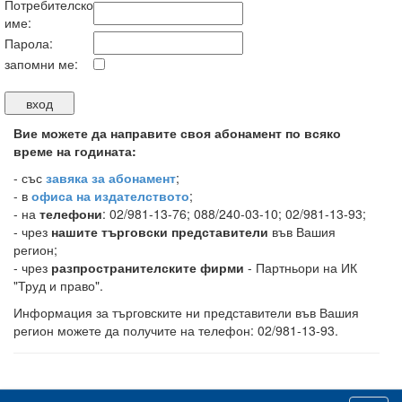
Потребителско
име:
Парола:
запомни ме:
Вие можете да направите своя абонамент по всяко
време на годината:
-
със
завяка за абонамент
;
- в
офиса на издателството
;
- на
телефони
: 02/981-13-76; 088/240-03-10; 02/981-13-93;
- чрез
нашите търговски представители
във Вашия
регион;
- чрез
разпространителските фирми
- Партньори на ИК
"Труд и право".
Информация за търговските ни представители във Вашия
регион можете да получите на телефон: 02/981-13-93.