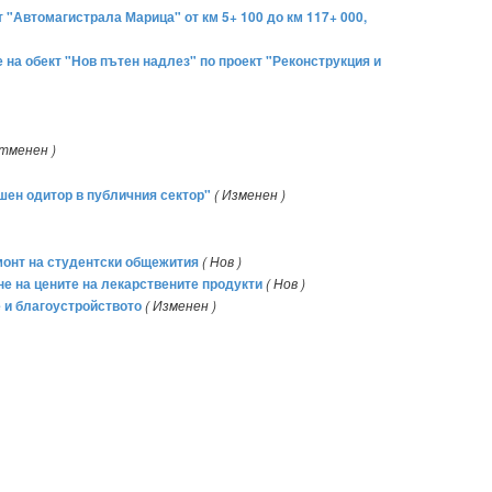
т "Автомагистрала Марица" от км 5+ 100 до км 117+ 000,
е на обект "Нов пътен надлез" по проект "Реконструкция и
Отменен )
ешен одитор в публичния сектор"
( Изменен )
емонт на студентски общежития
( Нов )
не на цените на лекарствените продукти
( Нов )
е и благоустройството
( Изменен )