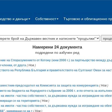
водство и данъци
Собственост
Търговско и облигационно п
Намерени 24 документа
подредени по азбучен ред
ие на Споразумението от Котону (юни 2000 г.) за партньорство между дър
 членки, от друга
( Нов )
твото на Република България и правителството на Султанат Оман за нас
 заместник-председател на Комисията за защита на конкуренцията
( Нов )
нието на бюджета на Народното събрание за 2006 г. и по отчета за изпълн
е на имоти - частна собственост, за държавна нужда за изграждане на об
намиращи се на територията
( Нов )
 на имоти - частна собственост, за държавна нужда за изграждане на обект
68", намиращи се на т
( Нов )