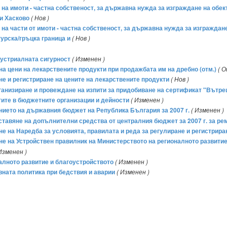
 на имоти - частна собственост, за държавна нужда за изграждане на обек
 и Хасково
( Нов )
 на части от имоти - частна собственост, за държавна нужда за изграждан
турска/гръцка граница и
( Нов )
дустриалната сигурност
( Изменен )
на цени на лекарствените продукти при продажбата им на дребно (отм.)
( 
не и регистриране на цените на лекарствените продукти
( Нов )
 организиране и провеждане на изпити за придобиване на сертификат "Вътр
атите в бюджетните организации и дейности
( Изменен )
ението на държавния бюджет на Република България за 2007 г.
( Изменен )
оставяне на допълнителни средства от централния бюджет за 2007 г. за р
ане на Наредба за условията, правилата и реда за регулиране и регистрира
ане на Устройствен правилник на Министерството на регионалното развити
Изменен )
алното развитие и благоустройството
( Изменен )
ната политика при бедствия и аварии
( Изменен )