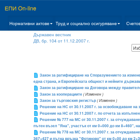
ЕПИ On-line
Нормативни актове
Труд и социално осигуряване
Счето
Държавен вестник
ДВ, бр. 104 от 11.12.2007 г.
Закон за ратифициране на Споразумението за изменен
една страна, и Европейската общност и нейните държави
Закон за ратифициране на Договора между правителс
Закон за кооперациите
( Изменен )
Закон за търговския регистър
( Изменен )
Решение на НС от 30.11.2007 г. за освобождаване на
Решение на НС от 30.11.2007 г. по отчета за изпълне
Решение № 777 на МС от 30.11.2007 г. за отчуждаван
пътен възел "Яна", участък от км 0+000 до км 8+460", 
Решение № 778 на МС от 30.11.2007 г. за отчуждаване
367+427 и пътна връзка "Фотиново" от км 0+00 до км 2+3