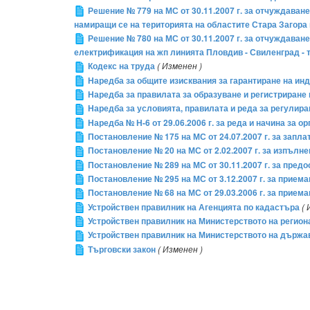
Решение № 779 на МС от 30.11.2007 г. за отчуждаване
намиращи се на територията на областите Стара Загора
Решение № 780 на МС от 30.11.2007 г. за отчуждаване
електрификация на жп линията Пловдив - Свиленград - 
Кодекс на труда
( Изменен )
Наредба за общите изисквания за гарантиране на ин
Наредба за правилата за образуване и регистриране 
Наредба за условията, правилата и реда за регулира
Наредба № Н-6 от 29.06.2006 г. за реда и начина за
Постановление № 175 на МС от 24.07.2007 г. за запл
Постановление № 20 на МС от 2.02.2007 г. за изпълн
Постановление № 289 на МС от 30.11.2007 г. за пред
Постановление № 295 на МС от 3.12.2007 г. за прием
Постановление № 68 на МС от 29.03.2006 г. за прием
Устройствен правилник на Агенцията по кадастъра
( 
Устройствен правилник на Министерството на регион
Устройствен правилник на Министерството на държав
Търговски закон
( Изменен )