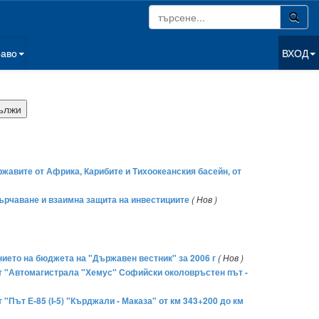
раво
ВХОД
жавите от Африка, Карибите и Тихоокеанския басейн, от
ърчаване и взаимна защита на инвестициите
( Нов )
ението на бюджета на "Държавен вестник" за 2006 г
( Нов )
ект "Автомагистрала "Хемус" Софийски околовръстен път -
 "Път Е-85 (I-5) "Кърджали - Маказа" от км 343+200 до км