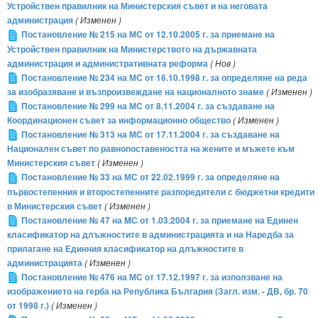
Устройствен правилник на Министерския съвет и на неговата
администрация
( Изменен )
Постановление № 215 на МС от 12.10.2005 г. за приемане на
Устройствен правилник на Министерството на държавната
администрация и административната реформа
( Нов )
Постановление № 234 на МС от 16.10.1998 г. за определяне на реда
за изобразяване и възпроизвеждане на националното знаме
( Изменен )
Постановление № 299 на МС от 8.11.2004 г. за създаване на
Координационен съвет за информационно общество
( Изменен )
Постановление № 313 на МС от 17.11.2004 г. за създаване на
Национален съвет по равнопоставеността на жените и мъжете към
Министерския съвет
( Изменен )
Постановление № 33 на МС от 22.02.1999 г. за определяне на
първостепенния и второстепенните разпоредители с бюджетни кредити
в Министерския съвет
( Изменен )
Постановление № 47 на MС от 1.03.2004 г. за приемане на Единен
класификатор на длъжностите в администрацията и на Наредба за
прилагане на Единния класификатор на длъжностите в
администрацията
( Изменен )
Постановление № 476 на МС от 17.12.1997 г. за използване на
изображението на герба на Република България (Загл. изм. - ДВ, бр. 70
от 1998 г.)
( Изменен )