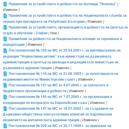
Правилник за устройството и дейността на болница "Лозенец"
(
Изменен )
Правилник за устройството и дейността на Националната служба за
охрана при президента на Република България
( Изменен )
Правилник за устройството, организацията и дейността на Център за
отдих и обучение - София
( Нов )
Правилник за дейността на Националната агенция за оценяване и
акредитация
( Изменен )
Постановление № 105 на МС от 25.04.2001 г. за преобразуване на
редакция "Нормативни актове" към министъра на държавната
администрация в Център за преводи и редакции към министъра на
държавната администрация
( Изменен )
Постановление № 118 на МС от 21.06.1993 г. за използването на
недвижими имоти на Министерския съвет
( Изменен )
Постановление № 137 на МС от 4.07.2005 г. за заплатите в
бюджетните организации и дейности
( Изменен )
Постановление № 145 на МС от 7.07.2005 г. за организация и
координация по въпросите на Европейския съюз
( Изменен )
Постановление № 147 на МС от 16.07.2002 г. за създаване на
Държавно-обществена консултативна комисия за подпомагане
развитието на митническата администрация
( Изменен )
Постановление № 209 на МС от 25.11.1999 г. за приемане на