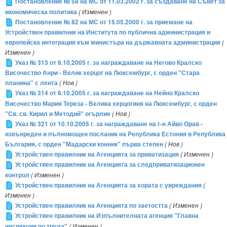
Постановление № 58 на МС от 11.03.2002 г. за създаване на Съвет за
икономическа политика
( Изменен )
Постановление № 82 на МС от 15.05.2000 г. за приемане на
Устройствен правилник на Института по публична администрация и
европейска интеграция към министъра на държавната администрация
(
Изменен )
Указ № 313 от 6.10.2005 г. за награждаване на Негово Кралско
Височество Анри - Велик херцог на Люксембург, с орден "Стара
планина" с лента
( Нов )
Указ № 314 от 6.10.2005 г. за награждаване на Нейно Кралско
Височество Мария Тереза - Велика херцогиня на Люксембург, с орден
"Св. св. Кирил и Методий" огърлие
( Нов )
Указ № 321 от 10.10.2005 г. за награждаване на г-н Айво Орав -
извънреден и пълномощен посланик на Република Естония в Република
България, с орден "Мадарски конник" първа степен
( Нов )
Устройствен правилник на Агенцията за приватизация
( Изменен )
Устройствен правилник на Агенцията за следприватизационен
контрол
( Изменен )
Устройствен правилник на Агенцията за хората с увреждания
(
Изменен )
Устройствен правилник на Агенцията по заетостта
( Изменен )
Устройствен правилник на Изпълнителната агенция "Главна
инспекция по труда"
( Изменен )