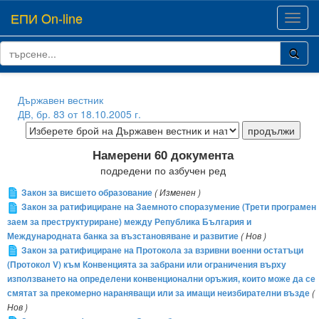
ЕПИ On-line
Toggl
navig
Държавен вестник
ДВ, бр. 83 от 18.10.2005 г.
Намерени 60 документа
подредени по азбучен ред
Закон за висшето образование
( Изменен )
Закон за ратифициране на Заемното споразумение (Трети програмен
заем за преструктуриране) между Република България и
Международната банка за възстановяване и развитие
( Нов )
Закон за ратифициране на Протокола за взривни военни остатъци
(Протокол V) към Конвенцията за забрани или ограничения върху
използването на определени конвенционални оръжия, които може да се
смятат за прекомерно нараняващи или за имащи неизбирателни възде
(
Нов )