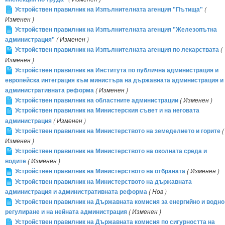
Устройствен правилник на Изпълнителната агенция "Пътища"
(
Изменен )
Устройствен правилник на Изпълнителната агенция "Железопътна
администрация"
( Изменен )
Устройствен правилник на Изпълнителната агенция по лекарствата
(
Изменен )
Устройствен правилник на Института по публична администрация и
европейска интеграция към министъра на държавната администрация и
административната реформа
( Изменен )
Устройствен правилник на областните администрации
( Изменен )
Устройствен правилник на Министерския съвет и на неговата
администрация
( Изменен )
Устройствен правилник на Министерството на земеделието и горите
(
Изменен )
Устройствен правилник на Министерството на околната среда и
водите
( Изменен )
Устройствен правилник на Министерството на отбраната
( Изменен )
Устройствен правилник на Министерството на държавната
администрация и административната реформа
( Нов )
Устройствен правилник на Държавната комисия за енергийно и водно
регулиране и на нейната администрация
( Изменен )
Устройствен правилник на Държавната комисия по сигурността на