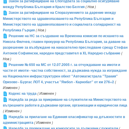
Закон за ратифициране на Спогодбата за социално осигуряване
между Република България и Кралство Белгия
( Нов )
Закон за ратифициране на Споразумението за дарение между
Министерството на здравеопазването на Република България и
Министерството на здравеопазването и социалната солидарност на
Република Гърция
( Нов )
Решение на НС за създаване на Временна комисия по искането на
Никола Филчев, главен прокурор на Република България, за даване на
разрешение за възбуждане на наказателно преследване срещу Стефан
Антонов Софиянски, народен представител в XL Народно събрание
(
Нов )
Решение № 650 на МС от 12.07.2005 г. за отчуждаване на имоти и
части от имоти - частна собственост, за държавна нужда за изграждане
на Национален инфраструктурен обект "Автомагистрала "Тракия"
Оризово - Бургас ЛОТ 4, участък "Ямбол - Карнобат" от км 276+2
(
Изменен )
Кодекс на труда
( Изменен )
Наредба за реда за прикриване на служители на Министерството на
вътрешните работи в държавни органи, организации и юридически лица
( Изменен )
Наредба за прилагане на Единния класификатор на длъжностите в
администрацията
( Изменен )
Наредба за провеждане на конкурсите за държавни служители
(