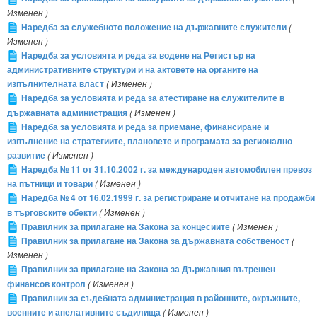
Изменен )
Наредба за служебното положение на държавните служители
(
Изменен )
Наредба за условията и реда за водене на Регистър на
административните структури и на актовете на органите на
изпълнителната власт
( Изменен )
Наредба за условията и реда за атестиране на служителите в
държавната администрация
( Изменен )
Наредба за условията и реда за приемане, финансиране и
изпълнение на стратегиите, плановете и програмата за регионално
развитие
( Изменен )
Наредба № 11 от 31.10.2002 г. за международен автомобилен превоз
на пътници и товари
( Изменен )
Наредба № 4 от 16.02.1999 г. за регистриране и отчитане на продажби
в търговските обекти
( Изменен )
Правилник за прилагане на Закона за концесиите
( Изменен )
Правилник за прилагане на Закона за държавната собственост
(
Изменен )
Правилник за прилагане на Закона за Държавния вътрешен
финансов контрол
( Изменен )
Правилник за съдебната администрация в районните, окръжните,
военните и апелативните съдилища
( Изменен )