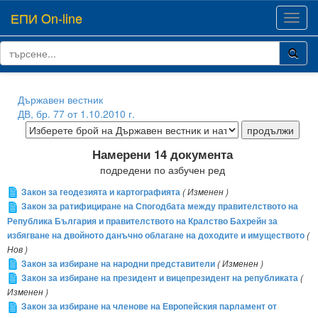
ЕПИ On-line
Toggl
navig
Държавен вестник
ДВ, бр. 77 от 1.10.2010 г.
Намерени 14 документа
подредени по азбучен ред
Закон за геодезията и картографията
( Изменен )
Закон за ратифициране на Спогодбата между правителството на
Република България и правителството на Кралство Бахрейн за
избягване на двойното данъчно облагане на доходите и имуществото
(
Нов )
Закон за избиране на народни представители
( Изменен )
Закон за избиране на президент и вицепрезидент на републиката
(
Изменен )
Закон за избиране на членове на Европейския парламент от