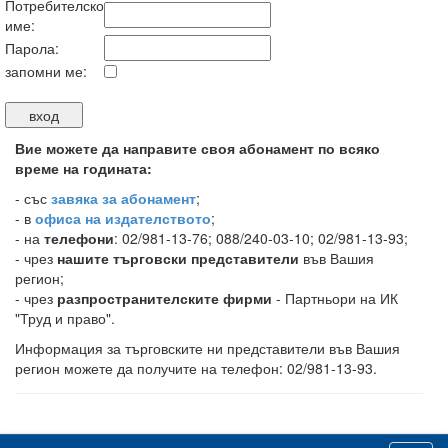
Потребителско
име:
Парола:
запомни ме:
Вие можете да направите своя абонамент по всяко
време на годината:
-
със
завяка за абонамент
;
- в
офиса на издателството
;
- на
телефони
: 02/981-13-76; 088/240-03-10; 02/981-13-93;
- чрез
нашите търговски представители
във Вашия
регион;
- чрез
разпространителските фирми
- Партньори на ИК
"Труд и право".
Информация за търговските ни представители във Вашия
регион можете да получите на телефон: 02/981-13-93.