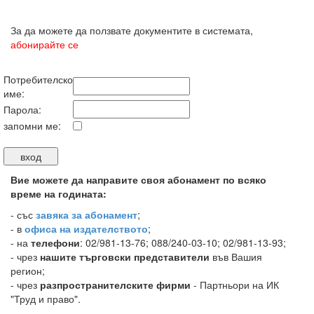
За да можете да ползвате документите в системата,
абонирайте се
Потребителско
име:
Парола:
запомни ме:
Вие можете да направите своя абонамент по всяко
време на годината:
-
със
завяка за абонамент
;
- в
офиса на издателството
;
- на
телефони
: 02/981-13-76; 088/240-03-10; 02/981-13-93;
- чрез
нашите търговски представители
във Вашия
регион;
- чрез
разпространителските фирми
- Партньори на ИК
"Труд и право".