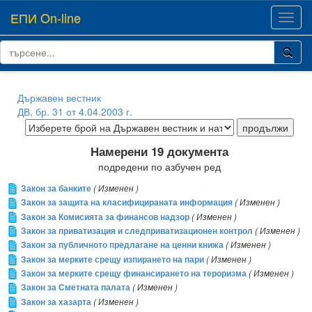
ЕПИ On-line
Toggl
navig
Държавен вестник
ДВ, бр. 31 от 4.04.2003 г.
Намерени 19 документа
подредени по азбучен ред
Закон за банките
( Изменен )
Закон за защита на класифицираната информация
( Изменен )
Закон за Комисията за финансов надзор
( Изменен )
Закон за приватизация и следприватизационен контрол
( Изменен )
Закон за публичното предлагане на ценни книжа
( Изменен )
Закон за мерките срещу изпирането на пари
( Изменен )
Закон за мерките срещу финансирането на тероризма
( Изменен )
Закон за Сметната палата
( Изменен )
Закон за хазарта
( Изменен )