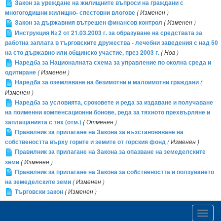
Закон за уреждане на жилищните въпроси на граждани с
многогодишни жилищно- спестовни влогове
( Изменен )
Закон за държавния вътрешен финансов контрол
( Изменен )
Инструкция № 2 от 21.03.2003 г. за образуване на средствата за
работна заплата в търговските дружества - лечебни заведения с над 50
на сто държавно или общинско участие, през 2003 г.
( Нов )
Наредба за Националната схема за управление по околна среда и
одитиране
( Изменен )
Наредба за оземляване на безимотни и малоимотни граждани
(
Изменен )
Наредба за условията, сроковете и реда за издаване и получаване
на поименни компенсационни бонове, реда за тяхното прехвърляне и
заплащанията с тях (отм.)
( Отменен )
Правилник за прилагане на Закона за възстановяване на
собствеността върху горите и земите от горския фонд
( Изменен )
Правилник за прилагане на Закона за опазване на земеделските
земи
( Изменен )
Правилник за прилагане на Закона за собствеността и ползуването
на земеделските земи
( Изменен )
Търговски закон
( Изменен )
Toggl