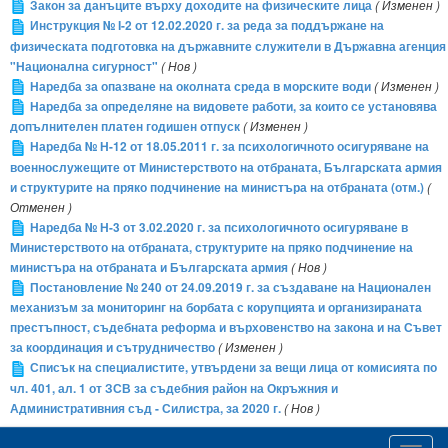
Закон за данъците върху доходите на физическите лица
( Изменен )
Инструкция № І-2 от 12.02.2020 г. за реда за поддържане на
физическата подготовка на държавните служители в Държавна агенция
"Национална сигурност"
( Нов )
Наредба за опазване на околната среда в морските води
( Изменен )
Наредба за определяне на видовете работи, за които се установява
допълнителен платен годишен отпуск
( Изменен )
Наредба № Н-12 от 18.05.2011 г. за психологичното осигуряване на
военнослужещите от Министерството на отбраната, Българската армия
и структурите на пряко подчинение на министъра на отбраната (отм.)
(
Отменен )
Наредба № Н-3 от 3.02.2020 г. за психологичното осигуряване в
Министерството на отбраната, структурите на пряко подчинение на
министъра на отбраната и Българската армия
( Нов )
Постановление № 240 от 24.09.2019 г. за създаване на Национален
механизъм за мониторинг на борбата с корупцията и организираната
престъпност, съдебната реформа и върховенство на закона и на Съвет
за координация и сътрудничество
( Изменен )
Списък на специалистите, утвърдени за вещи лица от комисията по
чл. 401, ал. 1 от ЗСВ за съдебния район на Окръжния и
Административния съд - Силистра, за 2020 г.
( Нов )