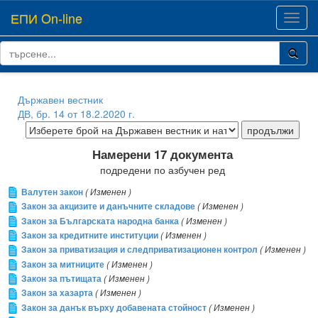
ЕПИ On-line
Toggl
navig
Държавен вестник
ДВ, бр. 14 от 18.2.2020 г.
Намерени 17 документа
подредени по азбучен ред
Валутен закон
( Изменен )
Закон за акцизите и данъчните складове
( Изменен )
Закон за Българската народна банка
( Изменен )
Закон за кредитните институции
( Изменен )
Закон за приватизация и следприватизационен контрол
( Изменен )
Закон за митниците
( Изменен )
Закон за пътищата
( Изменен )
Закон за хазарта
( Изменен )
Закон за данък върху добавената стойност
( Изменен )