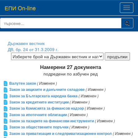
ЕПИ On-line
Toggl
navig
Държавен вестник
ДВ, бр. 24 от 31.3.2009 г.
Намерени 27 документа
подредени по азбучен ред
Валутен закон
( Изменен )
Закон за акцизите и данъчните складове
( Изменен )
Закон за Българската народна банка
( Изменен )
Закон за кредитните институции
( Изменен )
Закон за Комисията за финансов надзор
( Изменен )
Закон за ипотечните облигации
( Изменен )
Закон за пазарите на финансови инструменти
( Изменен )
Закон за обществените поръчки
( Изменен )
Закон за приватизация и следприватизационен контрол
( Изменен )