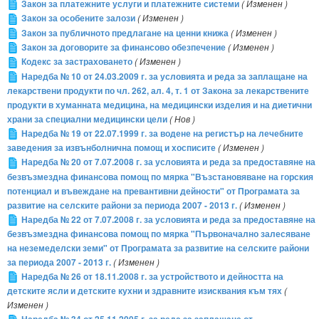
Закон за платежните услуги и платежните системи
( Изменен )
Закон за особените залози
( Изменен )
Закон за публичното предлагане на ценни книжа
( Изменен )
Закон за договорите за финансово обезпечение
( Изменен )
Кодекс за застраховането
( Изменен )
Наредба № 10 от 24.03.2009 г. за условията и реда за заплащане на
лекарствени продукти по чл. 262, ал. 4, т. 1 от Закона за лекарствените
продукти в хуманната медицина, на медицински изделия и на диетични
храни за специални медицински цели
( Нов )
Наредба № 19 от 22.07.1999 г. за водене на регистър на лечебните
заведения за извънболнична помощ и хосписите
( Изменен )
Наредба № 20 от 7.07.2008 г. за условията и реда за предоставяне на
безвъзмездна финансова помощ по мярка "Възстановяване на горския
потенциал и въвеждане на превантивни дейности" от Програмата за
развитие на селските райони за периода 2007 - 2013 г.
( Изменен )
Наредба № 22 от 7.07.2008 г. за условията и реда за предоставяне на
безвъзмездна финансова помощ по мярка "Първоначално залесяване
на неземеделски земи" от Програмата за развитие на селските райони
за периода 2007 - 2013 г.
( Изменен )
Наредба № 26 от 18.11.2008 г. за устройството и дейността на
детските ясли и детските кухни и здравните изисквания към тях
(
Изменен )