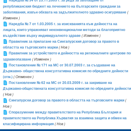
Наредба № 34 от 25.11.2005 г. за реда за заплащане от
републиканския бюджет на лечението на българските граждани за
заболявания, извън обхвата на задължителното здравно осигуряване
(
Изменен )
Наредба № 7 от 1.03.2005 г. за изискванията към дейността на
лицата, които упражняват неконвенционални методи за благоприятно
въздействие върху индивидуалното здраве
( Изменен )
Правилник за прилагане на Сингапурския договор за правото в
областта на търговските марки
( Нов )
Правилник за устройството и дейността на регионалните центрове по
здравеопазване
( Изменен )
Постановление № 171 на МС от 30.07.2003 г. за създаване на
Държавно- обществена консултативна комисия по обредните дейности
(отм.)
( Отменен )
Постановление № 62 на МС от 20.03.2009 г. за закриване на
Държавно-обществената консултативна комисия по обредните дейности
( Нов )
Сингапурски договор за правото в областта на търговските марки
(
Нов )
Споразумение между правителството на Република България и
правителството на Република Хърватия за взаимна защита и обмен на
класифицирана информация
( Нов )