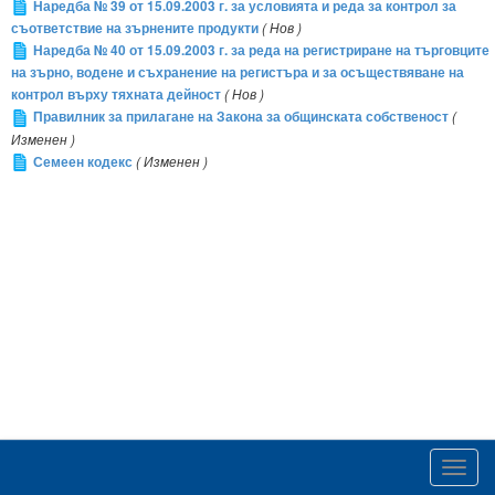
Наредба № 39 от 15.09.2003 г. за условията и реда за контрол за
съответствие на зърнените продукти
( Нов )
Наредба № 40 от 15.09.2003 г. за реда на регистриране на търговците
на зърно, водене и съхранение на регистъра и за осъществяване на
контрол върху тяхната дейност
( Нов )
Правилник за прилагане на Закона за общинската собственост
(
Изменен )
Семеен кодекс
( Изменен )
Toggl
navig