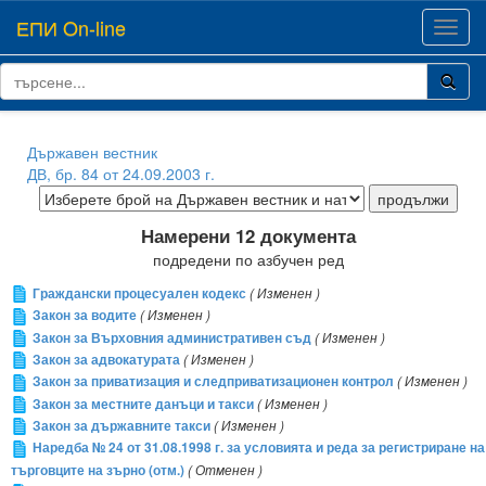
ЕПИ On-line
Toggl
navig
Държавен вестник
ДВ, бр. 84 от 24.09.2003 г.
Намерени 12 документа
подредени по азбучен ред
Граждански процесуален кодекс
( Изменен )
Закон за водите
( Изменен )
Закон за Върховния административен съд
( Изменен )
Закон за адвокатурата
( Изменен )
Закон за приватизация и следприватизационен контрол
( Изменен )
Закон за местните данъци и такси
( Изменен )
Закон за държавните такси
( Изменен )
Наредба № 24 от 31.08.1998 г. за условията и реда за регистриране на
търговците на зърно (отм.)
( Отменен )