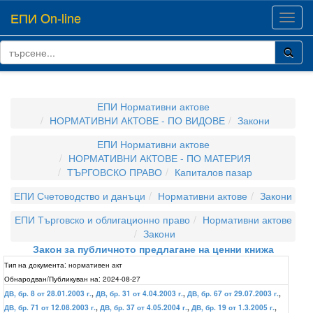
ЕПИ On-line
Toggl
navig
ЕПИ Нормативни актове
НОРМАТИВНИ АКТОВЕ - ПО ВИДОВЕ
Закони
ЕПИ Нормативни актове
НОРМАТИВНИ АКТОВЕ - ПО МАТЕРИЯ
ТЪРГОВСКО ПРАВО
Капиталов пазар
ЕПИ Счетоводство и данъци
Нормативни актове
Закони
ЕПИ Търговско и облигационно право
Нормативни актове
Закони
Закон за публичното предлагане на ценни книжа
Тип на документа:
нормативен акт
Обнародван/Публикуван на:
2024-08-27
ДВ, бр. 8 от 28.01.2003 г.
,
ДВ, бр. 31 от 4.04.2003 г.
,
ДВ, бр. 67 от 29.07.2003 г.
,
ДВ, бр. 71 от 12.08.2003 г.
,
ДВ, бр. 37 от 4.05.2004 г.
,
ДВ, бр. 19 от 1.3.2005 г.
,