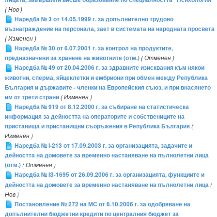
( Нов )
Наредба № 3 от 14.05.1999 г. за допълнително трудово
възнаграждение на персонала, зает в системата на народната просвета
( Изменен )
Наредба № 30 от 6.07.2001 г. за контрол на продуктите,
предназначени за хранене на животните (отм.)
( Отменен )
Наредба № 49 от 20.04.2006 г. за здравните изисквания към някои
животни, сперма, яйцеклетки и ембриони при обмен между Република
България и държавите - членки на Европейския съюз, и при внасянето
им от трети страни
( Изменен )
Наредба № 919 от 8.12.2000 г. за събиране на статистическа
информация за дейността на операторите и собствениците на
пристанища и пристанищни съоръжения в Република България
(
Изменен )
Наредба № I-213 от 17.09.2003 г. за организацията, задачите и
дейността на домовете за временно настаняване на пълнолетни лица
(отм.)
( Отменен )
Наредба № IЗ-1695 от 26.09.2006 г. за организацията, функциите и
дейността на домовете за временно настаняване на пълнолетни лица
(
Нов )
Постановление № 272 на МС от 6.10.2006 г. за одобряване на
допълнителни бюджетни кредити по централния бюджет за