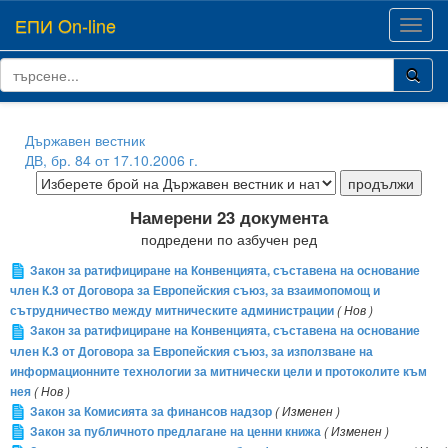
ЕПИ On-line
Toggl
navig
Държавен вестник
ДВ, бр. 84 от 17.10.2006 г.
Намерени 23 документа
подредени по азбучен ред
Закон за ратифициране на Конвенцията, съставена на основание
член К.3 от Договора за Европейския съюз, за взаимопомощ и
сътрудничество между митническите администрации
( Нов )
Закон за ратифициране на Конвенцията, съставена на основание
член К.3 от Договора за Европейския съюз, за използване на
информационните технологии за митнически цели и протоколите към
нея
( Нов )
Закон за Комисията за финансов надзор
( Изменен )
Закон за публичното предлагане на ценни книжа
( Изменен )