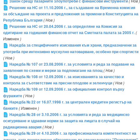
Закон срещу пазарните злоупотреби с финансови инструменти
( Нов )
Решение на НС от 11.10.2006 г., за създаване на Временна комисия
за обсъждане на проекта и предложения за промени в Конституцията на
Република България
( Нов )
Решение на НС от 20.04.2006 г. за определяне на Комисия за
одитиране на годишния финансов отчет на Сметната палата за 2005 г.
(
Изменен )
Наредба за специфичните изисквания към храни, предназначени за
употреба при интензивно мускулно натоварване, особено при спортисти
( Нов )
Наредба № 107 от 23.08.2006 г. за условията и реда за подаване на
заявления по схеми и мерки за подпомагане на площ
( Нов )
Наредба № 108 от 12.09.2006 г. за изискванията за качество и
контрола за съответствие на пресни плодове и зеленчуци
( Нов )
Наредба № 109 от 12.09.2006 г. за официалния контрол върху
фуражите
( Нов )
Наредба № 22 от 16.07.1998 г. за централен кредитен регистър на
банките
( Изменен )
Наредба № 28 от 3.10.2006 г. за условията и реда за медицинско
осигуряване и здравни норми за защита на лицата в случай на
радиационна авария
( Нов )
Наредба № 29 от 4.10.2006 г. за професионалната компетентност на
лицата, завършили висше образование по специалността "Психология"