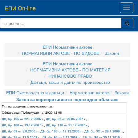
ЕПИ On-line
Toggl
navig
ЕПИ Нормативни актове
НОРМАТИВНИ АКТОВЕ - ПО ВИДОВЕ
Закони
ЕПИ Нормативни актове
НОРМАТИВНИ АКТОВЕ - ПО МАТЕРИЯ
ФИНАНСОВО ПРАВО
Данъци, такси и данъчно производство
ЕПИ Счетоводство и данъци
Нормативни актове
Закони
Закон за корпоративното подоходно облагане
Тип на документа:
нормативен акт
Обнародван/Публикуван на:
2020-12-08
ДВ, бр. 105 от 22.12.2006 г.
,
ДВ, бр. 52 от 29.06.2007 г.
,
ДВ, бр. 108 от 19.12.2007 г.
,
ДВ, бр. 110 от 21.12.2007 г.
,
ДВ, бр. 69 от 5.8.2008 г.
,
ДВ, бр. 106 от 12.12.2008 г.
,
ДВ, бр. 32 от 28.4.2009 г.
,
ДВ, бр. 35 от 12.5.2009 г.
,
ДВ, бр. 95 от 2.12.2009 г.
,
ДВ, бр. 94 от 30.11.2010 г.
,