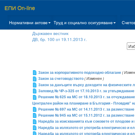
ЕПИ On-line
Нормативни актове
Труд и социално осигуряване
Счето
Държавен вестник
ДВ, бр. 100 от 19.11.2013 г.
Закон за корпоративното подоходно облагане
( Измен
Закон за счетоводството
( Изменен )
Закон за данъците върху доходите на физическите 
Заповед № ЧР-з-325 от 17.10.2013 г. за утвърждава
Решение № 625 на МС от 18.10.2013 г. за отчуждаван
Централен район на планиране в България - Пловдив" н
Решение № 697 на МС от 14.11.2013 г. за разместване 
Решение № 945 на МС от 15.11.2012 г. за разместване 
Наредба за изискванията към соковете от плодове и 
Наредба за излязлото от употреба електрическо и е
Наредба за излязлото от употреба електрическо и ел