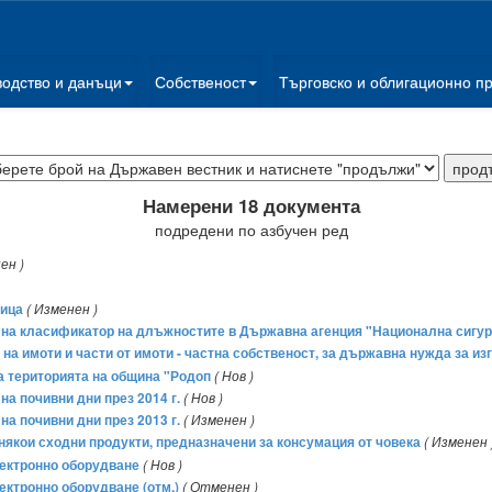
водство и данъци
Собственост
Търговско и облигационно п
Намерени 18 документа
подредени по азбучен ред
ен )
лица
( Изменен )
не на класификатор на длъжностите в Държавна агенция "Национална сигу
е на имоти и части от имоти - частна собственост, за държавна нужда за 
а територията на община "Родоп
( Нов )
на почивни дни през 2014 г.
( Нов )
на почивни дни през 2013 г.
( Изменен )
някои сходни продукти, предназначени за консумация от човека
( Изменен 
лектронно оборудване
( Нов )
ектронно оборудване (отм.)
( Отменен )