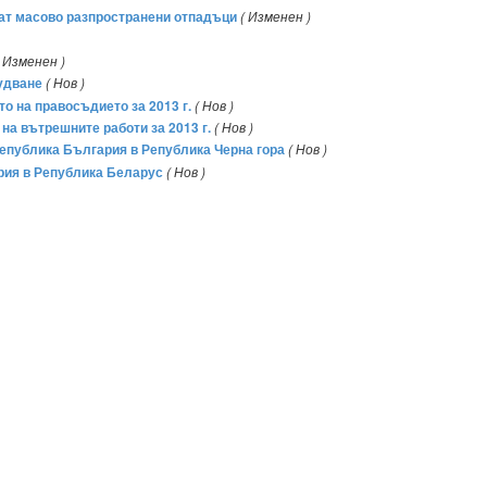
уват масово разпространени отпадъци
( Изменен )
( Изменен )
рудване
( Нов )
о на правосъдието за 2013 г.
( Нов )
на вътрешните работи за 2013 г.
( Нов )
Република България в Република Черна гора
( Нов )
ария в Република Беларус
( Нов )