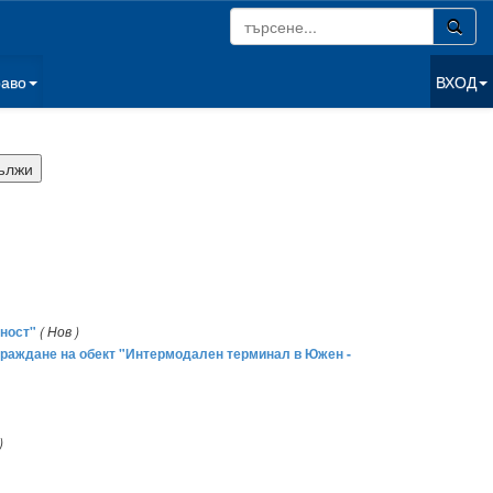
раво
ВХОД
рност"
( Нов )
изграждане на обект "Интермодален терминал в Южен -
)