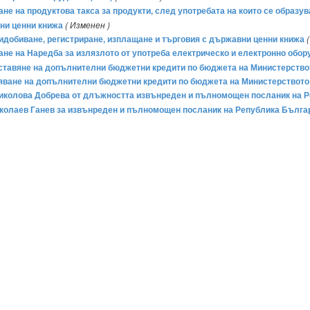
не на продуктова такса за продукти, след употребата на които се образ
вни ценни книжа
( Изменен )
придобиване, регистриране, изплащане и търговия с държавни ценни книжа
мане на Наредба за излязлото от употреба електрическо и електронно обо
доставяне на допълнителни бюджетни кредити по бюджета на Министерствот
ряване на допълнителни бюджетни кредити по бюджета на Министерството 
я Николова Добрева от длъжността извънреден и пълномощен посланик на 
л Николаев Ганев за извънреден и пълномощен посланик на Република Бълг