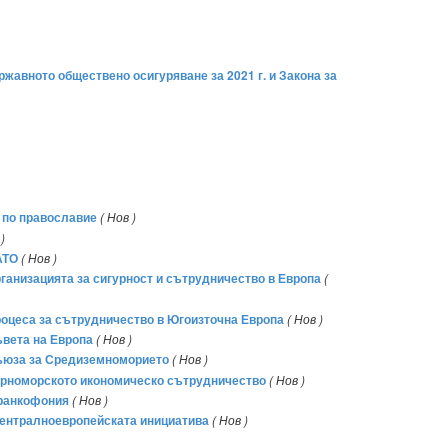
ржавното обществено осигуряване за 2021 г. и Закона за
я по православие
( Нов )
)
АТО
( Нов )
рганизацията за сигурност и сътрудничество в Европа
(
роцеса за сътрудничество в Югоизточна Европа
( Нов )
ъвета на Европа
( Нов )
Съюза за Средиземноморието
( Нов )
Черноморското икономическо сътрудничество
( Нов )
франкофония
( Нов )
 Централноевропейската инициатива
( Нов )