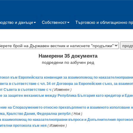
водство и данъци
Собственост
Търговско и облигационно п
Намерени 35 документа
подредени по азбучен ред
токол към Европейската конвенция за взаимопомощ по наказателноправн
ъвета в съответствие с чл. 34 от Договора за Европейския съюз, за взаи
от Съвета в съответствие с ч
( Изменен )
е за защитен механизъм между Република България като кредитор и Един
ение на Споразумението относно прехвърлянето и взаимното използване н
ика, Кралство Дания, Федерална републ
( Нов )
а взаимопомощ по наказателноправни въпроси и Допълнителния протокол 
ителни протокола към нея
( Изменен )