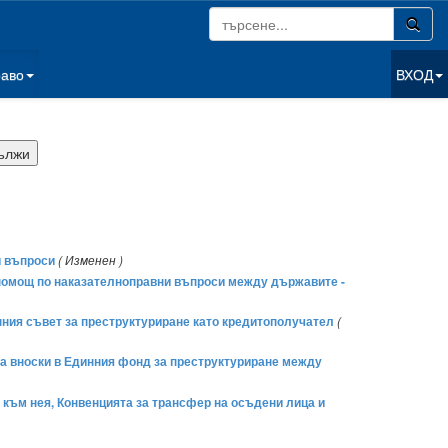
раво
ВХОД
и въпроси
( Изменен )
мопомощ по наказателноправни въпроси между държавите -
ния съвет за преструктуриране като кредитополучател
(
а вноски в Единния фонд за преструктуриране между
към нея, Конвенцията за трансфер на осъдени лица и