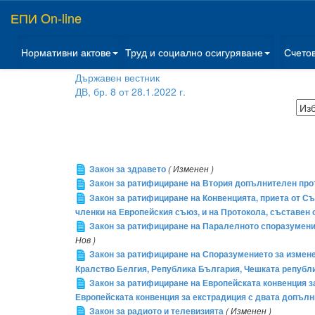
ЕПИ On-line
Нормативни актове
Труд и социално осигуряване
Счето
Държавен вестник
ДВ, бр. 8 от 28.1.2022 г.
Закон за здравето
( Изменен )
Закон за ратифициране на Втория допълнителен про
Закон за ратифициране на Конвенцията, приета от С
членки на Европейския съюз, и на Протокола, съставен 
Закон за ратифициране на Паралелното споразумени
Нов )
Закон за ратифициране на Споразумението за измен
Кралство Белгия, Република България, Чешката републ
Закон за ратифициране на Европейската конвенция з
Европейската конвенция за екстрадиция с двата допълн
Закон за радиото и телевизията
( Изменен )