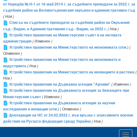
от Наредба № Н-1 от 16 май 2014 г. за съдебните преводачи за 2022 г. за
съдебния район на Великотърновския окръжен и административен съд
( Нов )
Списък на съдебните преводачи за съдебния район на Окръжния
съд - Видин, и Административния съд - Видин, за 2022 г.
( Нов )
Устройствен правилник на Министерския съвет и на неговата
администрация
( Изменен )
Устройствен правилник на Министерството на икономиката (отм.)
(
Отменен )
Устройствен правилник на Министерството на икономиката и
индустрията
( Нов )
Устройствен правилник на Министерството на иновациите и растежа
(
Нов )
Устройствен правилник на Държавна агенция "Архиви"
( Изменен )
Устройствен правилник на Държавната агенция за бежанците при
Министерския съвет
( Изменен )
Устройствен правилник на Държавната агенция за научни
изследвания и иновации (отм.)
( Отменен )
Декларация на НС от 24.02.2022 г. във връзка с агресивните военни
действия на Руската федерация срещу Украйна
( Нов )
Toggl