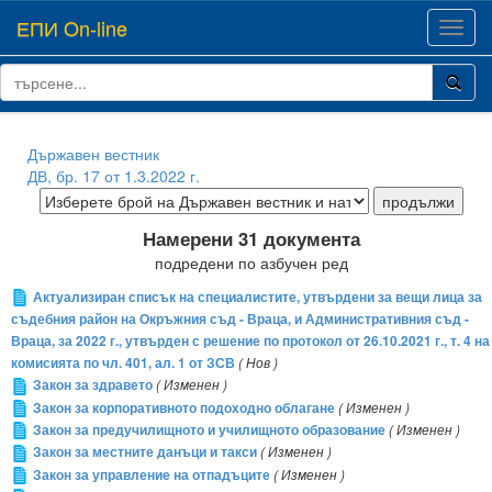
ЕПИ On-line
Toggl
navig
Държавен вестник
ДВ, бр. 17 от 1.3.2022 г.
Намерени 31 документа
подредени по азбучен ред
Актуализиран списък на специалистите, утвърдени за вещи лица за
съдебния район на Окръжния съд - Враца, и Административния съд -
Враца, за 2022 г., утвърден с решение по протокол от 26.10.2021 г., т. 4 на
комисията по чл. 401, ал. 1 от ЗСВ
( Нов )
Закон за здравето
( Изменен )
Закон за корпоративното подоходно облагане
( Изменен )
Закон за предучилищното и училищното образование
( Изменен )
Закон за местните данъци и такси
( Изменен )
Закон за управление на отпадъците
( Изменен )