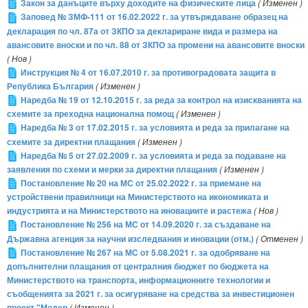
Закон за данъците върху доходите на физическите лица
( Изменен )
Заповед № ЗМФ-111 от 16.02.2022 г. за утвърждаване образец на
декларация по чл. 87а от ЗКПО за деклариране вида и размера на
авансовите вноски и по чл. 88 от ЗКПО за промени на авансовите вноски
( Нов )
Инструкция № 4 от 16.07.2010 г. за противоградовата защита в
Република България
( Изменен )
Наредба № 19 от 12.10.2015 г. за реда за контрол на изискванията на
схемите за преходна национална помощ
( Изменен )
Наредба № 3 от 17.02.2015 г. за условията и реда за прилагане на
схемите за директни плащания
( Изменен )
Наредба № 5 от 27.02.2009 г. за условията и реда за подаване на
заявления по схеми и мерки за директни плащания
( Изменен )
Постановление № 20 на МС от 25.02.2022 г. за приемане на
устройствени правилници на Министерството на икономиката и
индустрията и на Министерството на иновациите и растежа
( Нов )
Постановление № 256 на МС от 14.09.2020 г. за създаване на
Държавна агенция за научни изследвания и иновации (отм.)
( Отменен )
Постановление № 267 на МС от 5.08.2021 г. за одобряване на
допълнителни плащания от централния бюджет по бюджета на
Министерството на транспорта, информационните технологии и
съобщенията за 2021 г. за осигуряване на средства за инвестиционен
проект "Модер
( Изменен )