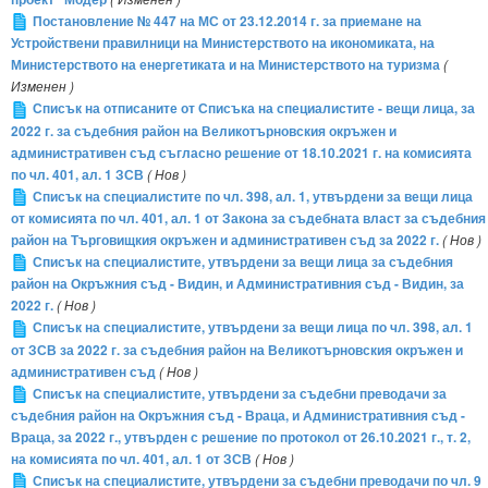
Постановление № 447 на МС от 23.12.2014 г. за приемане на
Устройствени правилници на Министерството на икономиката, на
Министерството на енергетиката и на Министерството на туризма
(
Изменен )
Списък на отписаните от Списъка на специалистите - вещи лица, за
2022 г. за съдебния район на Великотърновския окръжен и
административен съд съгласно решение от 18.10.2021 г. на комисията
по чл. 401, ал. 1 ЗСВ
( Нов )
Списък на специалистите по чл. 398, ал. 1, утвърдени за вещи лица
от комисията по чл. 401, ал. 1 от Закона за съдебната власт за съдебния
район на Търговищкия окръжен и административен съд за 2022 г.
( Нов )
Списък на специалистите, утвърдени за вещи лица за съдебния
район на Окръжния съд - Видин, и Административния съд - Видин, за
2022 г.
( Нов )
Списък на специалистите, утвърдени за вещи лица по чл. 398, ал. 1
от ЗСВ за 2022 г. за съдебния район на Великотърновския окръжен и
административен съд
( Нов )
Списък на специалистите, утвърдени за съдебни преводачи за
съдебния район на Окръжния съд - Враца, и Административния съд -
Враца, за 2022 г., утвърден с решение по протокол от 26.10.2021 г., т. 2,
на комисията по чл. 401, ал. 1 от ЗСВ
( Нов )
Списък на специалистите, утвърдени за съдебни преводачи по чл. 9