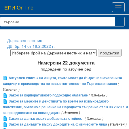
ЕПИ On-line
Toggl
navig
Държавен вестник
ДВ, бр. 14 от 18.2.2022 г.
Намерени 22 документа
подредени по азбучен ред
Актуален списък на лицата, които могат да бъдат назначавани за
синдици в производства по несъстоятелност по Търговския закон
(
Изменен )
Закон за корпоративното подоходно облагане
( Изменен )
Закон за мерките и действията по време на извънредното
положение, обявено с решение на Народното събрание от 13.03.2020 г. и
за преодоляване на последиците
( Изменен )
Закон за данък върху добавената стойност
( Изменен )
Закон за данъците върху доходите на физическите лица
( Изменен )