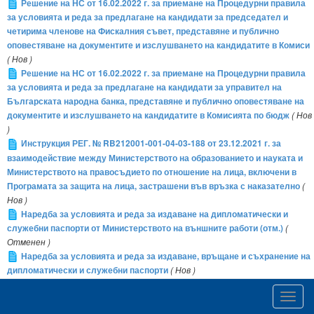
Решение на НС от 16.02.2022 г. за приемане на Процедурни правила
за условията и реда за предлагане на кандидати за председател и
четирима членове на Фискалния съвет, представяне и публично
оповестяване на документите и изслушването на кандидатите в Комиси
( Нов )
Решение на НС от 16.02.2022 г. за приемане на Процедурни правила
за условията и реда за предлагане на кандидати за управител на
Българската народна банка, представяне и публично оповестяване на
документите и изслушването на кандидатите в Комисията по бюдж
( Нов
)
Инструкция РЕГ. № RB212001-001-04-03-188 от 23.12.2021 г. за
взаимодействие между Министерството на образованието и науката и
Министерството на правосъдието по отношение на лица, включени в
Програмата за защита на лица, застрашени във връзка с наказателно
(
Нов )
Наредба за условията и реда за издаване на дипломатически и
служебни паспорти от Министерството на външните работи (отм.)
(
Отменен )
Наредба за условията и реда за издаване, връщане и съхранение на
дипломатически и служебни паспорти
( Нов )
Наредба № 8 от 8.11.2018 г. за организацията и дейността на Съвета
Toggl
за партньорство към Висшия съдебен съвет
( Изменен )
navig
Постановление № 14 на МС от 11.02.2022 г. за приемане на Наредба