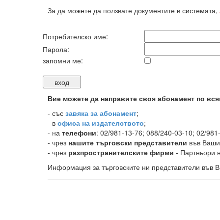
За да можете да ползвате документите в системата,
Потребителско име:
Парола:
запомни ме:
Вие можете да направите своя абонамент по вся
-
със
завяка за абонамент
;
- в
офиса на издателството
;
- на
телефони
: 02/981-13-76; 088/240-03-10; 02/981
- чрез
нашите търговски представители
във Ваши
- чрез
разпространителските фирми
- Партньори н
Информация за търговските ни представители във В