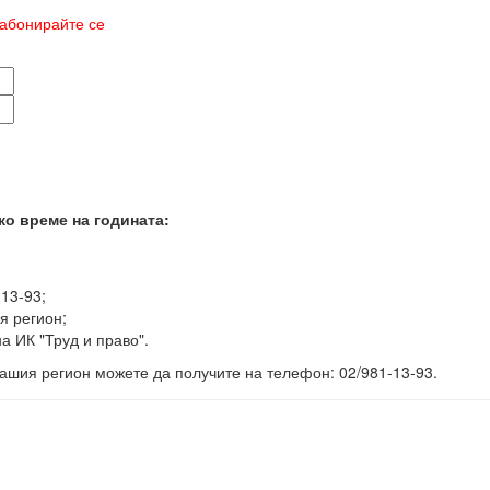
абонирайте се
ко време на годината:
-13-93;
я регион;
а ИК "Труд и право".
ашия регион можете да получите на телефон: 02/981-13-93.