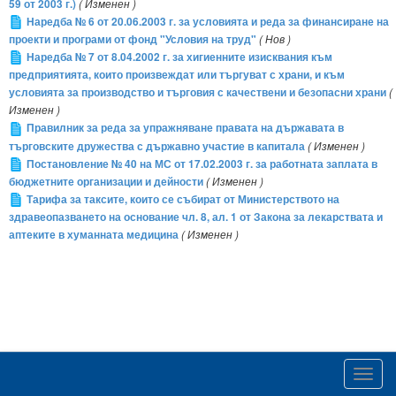
59 от 2003 г.)
( Изменен )
Наредба № 6 от 20.06.2003 г. за условията и реда за финансиране на
проекти и програми от фонд "Условия на труд"
( Нов )
Наредба № 7 от 8.04.2002 г. за хигиенните изисквания към
предприятията, които произвеждат или търгуват с храни, и към
условията за производство и търговия с качествени и безопасни храни
(
Изменен )
Правилник за реда за упражняване правата на държавата в
търговските дружества с държавно участие в капитала
( Изменен )
Постановление № 40 на МС от 17.02.2003 г. за работната заплата в
бюджетните организации и дейности
( Изменен )
Тарифа за таксите, които се събират от Министерството на
здравеопазването на основание чл. 8, ал. 1 от Закона за лекарствата и
аптеките в хуманната медицина
( Изменен )
Toggl
navig