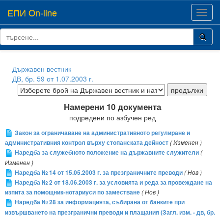
ЕПИ On-line
Toggl
navig
Държавен вестник
ДВ, бр. 59 от 1.07.2003 г.
Намерени 10 документа
подредени по азбучен ред
Закон за ограничаване на административното регулиране и
административния контрол върху стопанската дейност
( Изменен )
Наредба за служебното положение на държавните служители
(
Изменен )
Наредба № 14 от 15.05.2003 г. за презграничните преводи
( Нов )
Наредба № 2 от 18.06.2003 г. за условията и реда за провеждане на
изпита за помощник-нотариуси по заместване
( Нов )
Наредба № 28 за информацията, събирана от банките при
извършването на презгранични преводи и плащания (Загл. изм. - дв, бр.