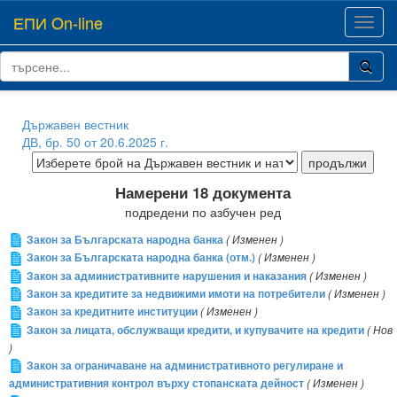
ЕПИ On-line
Toggl
navig
Държавен вестник
ДВ, бр. 50 от 20.6.2025 г.
Намерени 18 документа
подредени по азбучен ред
Закон за Българската народна банка
( Изменен )
Закон за Българската народна банка (отм.)
( Изменен )
Закон за административните нарушения и наказания
( Изменен )
Закон за кредитите за недвижими имоти на потребители
( Изменен )
Закон за кредитните институции
( Изменен )
Закон за лицата, обслужващи кредити, и купувачите на кредити
( Нов
)
Закон за ограничаване на административното регулиране и
административния контрол върху стопанската дейност
( Изменен )