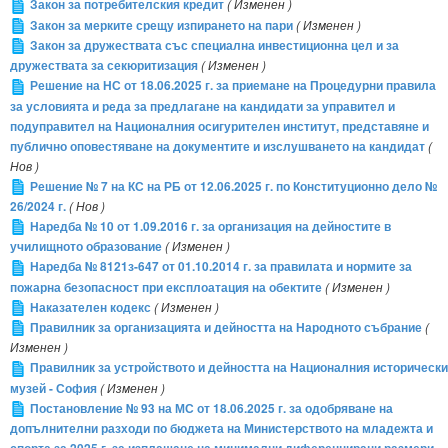
Закон за потребителския кредит
( Изменен )
Закон за мерките срещу изпирането на пари
( Изменен )
Закон за дружествата със специална инвестиционна цел и за
дружествата за секюритизация
( Изменен )
Решение на НС от 18.06.2025 г. за приемане на Процедурни правила
за условията и реда за предлагане на кандидати за управител и
подуправител на Националния осигурителен институт, представяне и
публично оповестяване на документите и изслушването на кандидат
(
Нов )
Решение № 7 на КС на РБ от 12.06.2025 г. по Конституционно дело №
26/2024 г.
( Нов )
Наредба № 10 от 1.09.2016 г. за организация на дейностите в
училищното образование
( Изменен )
Наредба № 8121з-647 от 01.10.2014 г. за правилата и нормите за
пожарна безопасност при експлоатация на обектите
( Изменен )
Наказателен кодекс
( Изменен )
Правилник за организацията и дейността на Народното събрание
(
Изменен )
Правилник за устройството и дейността на Националния исторически
музей - София
( Изменен )
Постановление № 93 на МС от 18.06.2025 г. за одобряване на
допълнителни разходи по бюджета на Министерството на младежта и