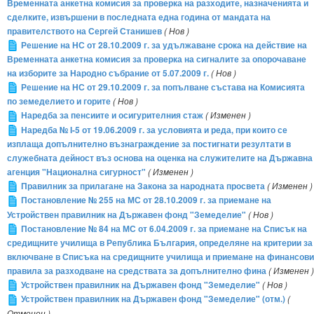
Временната анкетна комисия за проверка на разходите, назначенията и
сделките, извършени в последната една година от мандата на
правителството на Сергей Станишев
( Нов )
Решение на НС от 28.10.2009 г. за удължаване срока на действие на
Временната анкетна комисия за проверка на сигналите за опорочаване
на изборите за Народно събрание от 5.07.2009 г.
( Нов )
Решение на НС от 29.10.2009 г. за попълване състава на Комисията
по земеделието и горите
( Нов )
Наредба за пенсиите и осигурителния стаж
( Изменен )
Наредба № I-5 от 19.06.2009 г. за условията и реда, при които се
изплаща допълнително възнаграждение за постигнати резултати в
служебната дейност въз основа на оценка на служителите на Държавна
агенция "Национална сигурност"
( Изменен )
Правилник за прилагане на Закона за народната просвета
( Изменен )
Постановление № 255 на МС от 28.10.2009 г. за приемане на
Устройствен правилник на Държавен фонд "Земеделие"
( Нов )
Постановление № 84 на МС от 6.04.2009 г. за приемане на Списък на
средищните училища в Република България, определяне на критерии за
включване в Списъка на средищните училища и приемане на финансови
правила за разходване на средствата за допълнително фина
( Изменен )
Устройствен правилник на Държавен фонд "Земеделие"
( Нов )
Устройствен правилник на Държавен фонд "Земеделие" (отм.)
(
Отменен )