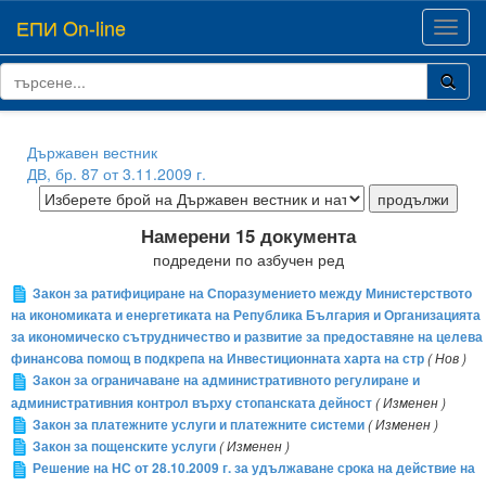
ЕПИ On-line
Toggl
navig
Държавен вестник
ДВ, бр. 87 от 3.11.2009 г.
Намерени 15 документа
подредени по азбучен ред
Закон за ратифициране на Споразумението между Министерството
на икономиката и енергетиката на Република България и Организацията
за икономическо сътрудничество и развитие за предоставяне на целева
финансова помощ в подкрепа на Инвестиционната харта на стр
( Нов )
Закон за ограничаване на административното регулиране и
административния контрол върху стопанската дейност
( Изменен )
Закон за платежните услуги и платежните системи
( Изменен )
Закон за пощенските услуги
( Изменен )
Решение на НС от 28.10.2009 г. за удължаване срока на действие на