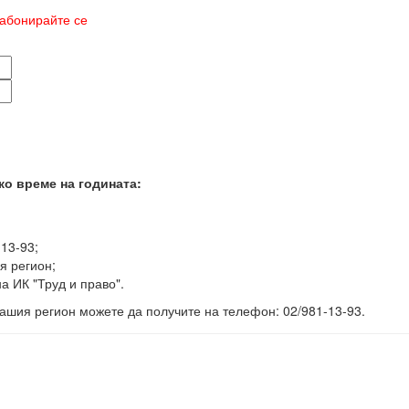
абонирайте се
ко време на годината:
-13-93;
я регион;
а ИК "Труд и право".
ашия регион можете да получите на телефон: 02/981-13-93.