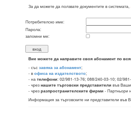
За да можете да ползвате документите в системата,
Потребителско име:
Парола:
запомни ме:
Вие можете да направите своя абонамент по вся
-
със
завяка за абонамент
;
- в
офиса на издателството
;
- на
телефони
: 02/981-13-76; 088/240-03-10; 02/981
- чрез
нашите търговски представители
във Ваши
- чрез
разпространителските фирми
- Партньори н
Информация за търговските ни представители във В