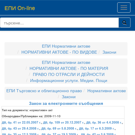
ЕПИ On-line
Toggl
navig
ЕПИ Нормативни актове
НОРМАТИВНИ АКТОВЕ - ПО ВИДОВЕ
Закони
ЕПИ Нормативни актове
НОРМАТИВНИ АКТОВЕ - ПО МАТЕРИЯ
ПРАВО ПО ОТРАСЛИ И ДЕЙНОСТИ
Информационни услуги. Медии. Пощи
ЕПИ Търговско и облигационно право
Нормативни актове
Закони
Закон за електронните съобщения
Тип на документа:
нормативен акт
Обнародван/Публикуван на:
2009-11-10
ДВ, бр. 41 от 22.05.2007 г.
,
ДВ, бр. 109 от 20.12.2007 г.
,
ДВ, бр. 36 от 4.4.2008 г.
,
ДВ, бр. 43 от 29.4.2008 г.
,
ДВ, бр. 69 от 5.8.2008 г.
,
ДВ, бр. 17 от 6.3.2009 г.
,
ДВ, бр. 35 от 12.5.2009 г.
,
ДВ, бр. 37 от 19.5.2009 г.
,
ДВ, бр. 42 от 5.6.2009 г.
,