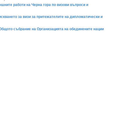
ните работи на Черна гора по визови въпроси и
скването за визи за притежателите на дипломатически и
 Общото събрание на Организацията на обединените нации