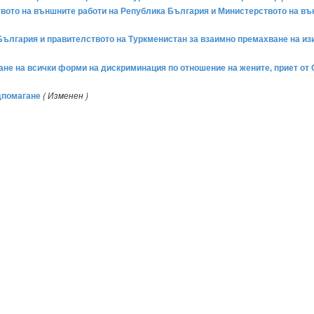
ото на външните работи на Република България и Министерството на външ
лгария и правителството на Туркменистан за взаимно премахване на изи
не на всички форми на дискриминация по отношение на жените, приет от
дпомагане
( Изменен )