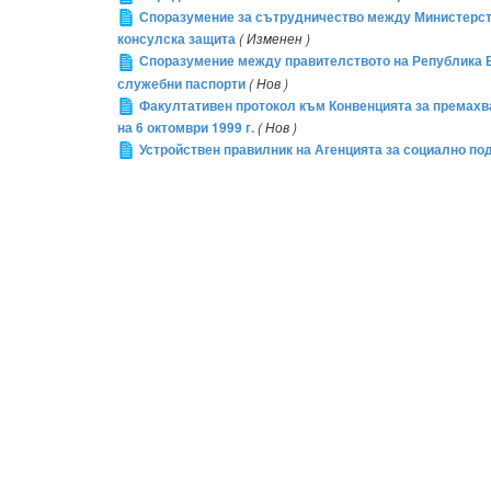
Споразумение за сътрудничество между Министерств
консулска защита
( Изменен )
Споразумение между правителството на Република Бъ
служебни паспорти
( Нов )
Факултативен протокол към Конвенцията за премахва
на 6 октомври 1999 г.
( Нов )
Устройствен правилник на Агенцията за социално по