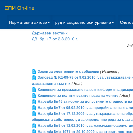
ЕПИ On-line
Нормативни актове
Труд и социално осигуряване
Счето
Държавен вестник
ДВ, бр. 17 от 2.3.2010 г.
Закон за електронните съобщения
( Изменен )
Заповед № РД-09-78 от 9.02.2010 г. за утвърждаване
изискванията към тях
( Нов )
Конвенция за премахване на всички форми на дискри
Конвенция за политическите права на жените
( Нов )
Наредба № 45 за норми за допустимите стойности на 
Наредба № 7 от 05.02.2010 г. за придобиване на ква
Наредба № 8 от 17.12.2009 г. за утвърждаване на обр
общинската собственост, и за определяне реда за съста
Наредба № 9 от 12.02.2010 г. за максимално допуст
Наредба № Iз-1971 от 29.10.2009 г. за строително-те