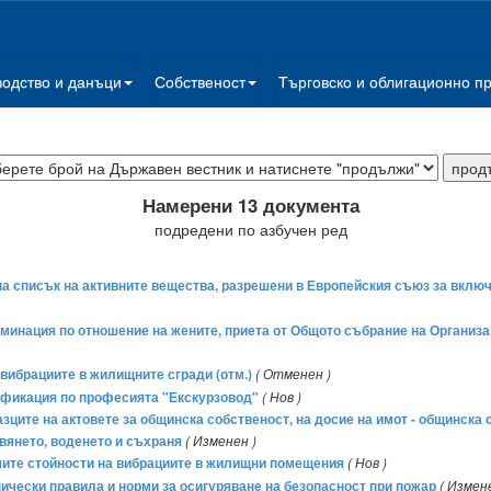
водство и данъци
Собственост
Търговско и облигационно п
Намерени 13 документа
подредени по азбучен ред
 на списък на активните вещества, разрешени в Европейския съюз за вклю
минация по отношение на жените, приета от Общото събрание на Организац
вибрациите в жилищните сгради (отм.)
( Отменен )
лификация по професията "Екскурзовод"
( Нов )
азците на актовете за общинска собственост, на досие на имот - общинска 
вянето, воденето и съхраня
( Изменен )
имите стойности на вибрациите в жилищни помещения
( Нов )
хнически правила и норми за осигуряване на безопасност при пожар
( Измен