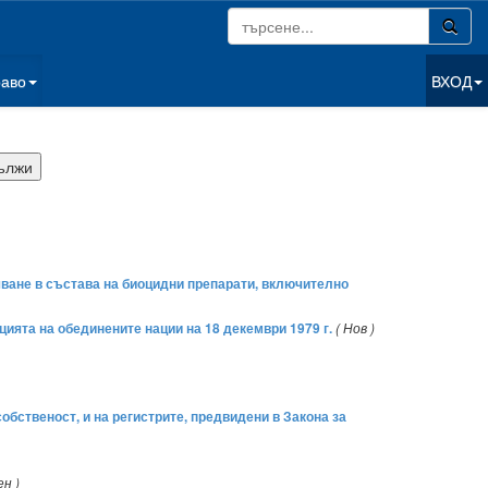
раво
ВХОД
чване в състава на биоцидни препарати, включително
ията на обединените нации на 18 декември 1979 г.
( Нов )
собственост, и на регистрите, предвидени в Закона за
ен )