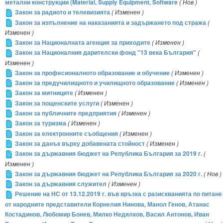
метални конструкции (Material, Supply Equipment, Software
( Нов )
Закон за радиото и телевизията
( Изменен )
Закон за изпълнение на наказанията и задържането под стража
(
Изменен )
Закон за Националната агенция за приходите
( Изменен )
Закон за Националния дарителски фонд "13 века България"
(
Изменен )
Закон за професионалното образование и обучение
( Изменен )
Закон за предучилищното и училищното образование
( Изменен )
Закон за митниците
( Изменен )
Закон за пощенските услуги
( Изменен )
Закон за публичните предприятия
( Изменен )
Закон за туризма
( Изменен )
Закон за електронните съобщения
( Изменен )
Закон за данък върху добавената стойност
( Изменен )
Закон за държавния бюджет на Република България за 2019 г.
(
Изменен )
Закон за държавния бюджет на Република България за 2020 г.
( Нов )
Закон за държавния служител
( Изменен )
Решение на НС от 13.12.2019 г. във връзка с разискванията по питане
от народните представители Корнелия Нинова, Манол Генов, Атанас
Костадинов, Любомир Бонев, Милко Недялков, Васил Антонов, Иван