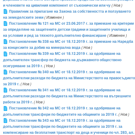
и членовете на цивилния компонент от съюзнически или чу
( Нов )
Правилник за прилагане на Закона за собствеността и ползуването
на земеделските земи
( Изменен )
Постановление № 121 на МС от 23.06.2017 г. за приемане на критерии
за определяне на защитените детски градини и защитените училища и
на условия и ред за тяхното допълнително финансиране
( Изменен )
Постановление № 338 на МС от 18.12.2019 г. за приемане на Наредба
за концесиите за добив на минерална вода
( Нов )
Постановление № 339 на МС от 18.12.2019 г. за одобряване на
допълнителен трансфер по бюджета на държавното обществено
осигуряване за 2019 г.
( Нов )
Постановление № 340 на МС от 18.12.2019 г. за одобряване на
допълнителни разходи по бюджета на Министерството на правосъдието
за 2019 г.
( Нов )
Постановление № 341 на МС от 18.12.2019 г. за одобряване на
допълнителни разходи по бюджета на Министерството на вътрешните
работи за 2019 г.
( Нов )
Постановление № 342 на МС от 18.12.2019 г. за одобряване на
допълнителни трансфери по бюджетите на общините за 2019 г.
( Нов )
Постановление № 343 на МС от 18.12.2019 г. за одобряване на
допълнителни трансфери по бюджетите на общините за 2019 г. за
компенсиране на безплатния транспорт на деца и ученици по чл. 283, ал.