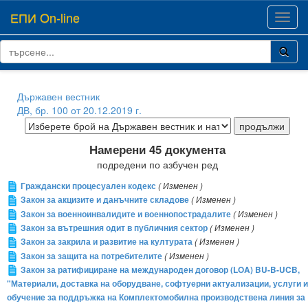
ЕПИ On-line
Toggl
navig
Държавен вестник
ДВ, бр. 100 от 20.12.2019 г.
Намерени 45 документа
подредени по азбучен ред
Граждански процесуален кодекс
( Изменен )
Закон за акцизите и данъчните складове
( Изменен )
Закон за военноинвалидите и военнопострадалите
( Изменен )
Закон за вътрешния одит в публичния сектор
( Изменен )
Закон за закрила и развитие на културата
( Изменен )
Закон за защита на потребителите
( Изменен )
Закон за ратифициране на международен договор (LOA) BU-B-UCB,
"Материали, доставка на оборудване, софтуерни актуализации, услуги и
обучение за поддръжка на Комплектомобилна производствена линия за