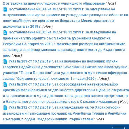
2 от Закона за предучилищното и училищното образование
( Нов )
Постановление № 344 на МС от 18.12.2019 г. за одобряване на
вътрешнокомпенсирани промени на утвърдените разходи по области на
политики/бюджетни програми по бюджета на Министерството на
икономиката за 2019 г.
( Нов )
Постановление № 345 на МС от 18.12.2019 г. за извършване на
промени на утвърдените със Закона за държавния бюджет на
Република България за 2019 г. максимални размери на ангажиментите
за разходи и нови задължения за разходи, които могат да бъдат поети
през
( Нов )
Указ № 289 от 16.12.2019 г. за назначаване на полковник Юлиян
Георгиев Радойски на длъжността началник на Висше военновъздушно
училище "Георги Бенковски" и за удостояването му с висше офицерско
звание "бригаден генерал", считано от 1 януари 2020 г.
( Нов )
Указ № 290 от 16.12.2019 г. за освобождаване на генерал-майор
Красимир Маринов Кънев от длъжността директор на Щаба на отбраната
и за назначаването му на длъжността национален военен представител
в Националното военно представителство в Съюзното командван
( Нов )
Указ № 292 от 18.12.2019 г. за награждаване на г-н Хасан Улусой -
извънреден и пълномощен посланик на Република Турция в Република
България, с орден "Мадарски конник" първа степен
( Нов )