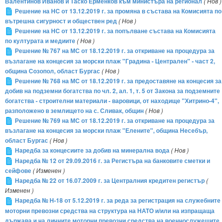
Валентинов Иванов и Таско Ерменков към министъра на регионал
( Нов )
Решение на НС от 13.12.2019 г. за промяна в състава на Комисията по
вътрешна сигурност и обществен ред
( Нов )
Решение на НС от 13.12.2019 г. за попълване състава на Комисията
по културата и медиите
( Нов )
Решение № 767 на МС от 18.12.2019 г. за откриване на процедура за
възлагане на концесия за морски плаж "Градина - Централен" - част 2,
община Созопол, област Бургас
( Нов )
Решение № 768 на МС от 18.12.2019 г. за предоставяне на концесия за
добив на подземни богатства по чл. 2, ал. 1, т. 5 от Закона за подземните
богатства - строителни материали - варовици, от находище "Хитрино-4",
разположено в землището на с. Сливак, общин
( Нов )
Решение № 769 на МС от 18.12.2019 г. за откриване на процедура за
възлагане на концесия за морски плаж "Елените", община Несебър,
област Бургас
( Нов )
Наредба за концесиите за добив на минерална вода
( Нов )
Наредба № 12 от 29.09.2016 г. за Регистъра на банковите сметки и
сейфове
( Изменен )
Наредба № 22 от 16.07.2009 г. за Централния кредитен регистър
(
Изменен )
Наредба № Н-18 от 5.12.2019 г. за реда за регистрация на служебните
моторни превозни средства на структура на НАТО и/или на изпращаща
държава и на личните моторни превозни средства на военнослужещите