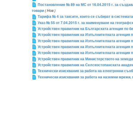
Постановление № 89 на МС от 16.04.2015 г. за създ
товари
( Нов )
Тарифа № 4 за таксите, които се събират в системат
Указ № 55 от 7.04.2015 г. за наименуване на географс
Устройствен правилник на Българската агенция по б
Устройствен правилник на Изпълнителната агенция п
Устройствен правилник на Изпълнителната агенция п
Устройствен правилник на Изпълнителната агенция п
Устройствен правилник на Изпълнителната агенция 
Устройствен правилник на Министерството на земеде
Устройствен правилник на Селскостопанската акаде
Технически изисквания за работа на електронни съ
Tехнически изисквания за работа на наземни мрежи