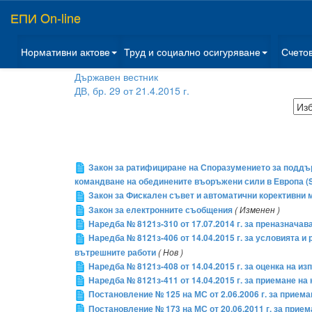
ЕПИ On-line
Нормативни актове
Труд и социално осигуряване
Счето
Държавен вестник
ДВ, бр. 29 от 21.4.2015 г.
Закон за ратифициране на Споразумението за поддър
командване на обединените въоръжени сили в Европа (
Закон за Фискален съвет и автоматични корективни
Закон за електронните съобщения
( Изменен )
Наредба № 8121з-310 от 17.07.2014 г. за преназнач
Наредба № 8121з-406 от 14.04.2015 г. за условията 
вътрешните работи
( Нов )
Наредба № 8121з-408 от 14.04.2015 г. за оценка на
Наредба № 8121з-411 от 14.04.2015 г. за приемане н
Постановление № 125 на МС от 2.06.2006 г. за прием
Постановление № 173 на МС от 20.06.2011 г. за прие