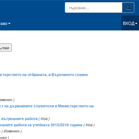
раво
ВХОД
стерството на отбраната, и Върховното главно
зменен )
ност на държавните служители в Министерството на
а вътрешните работи
( Нов )
решните работи за учебната 2015/2016 година
( Нов )
е
( Изменен )
нен )