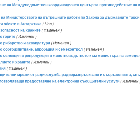
аване на Междуведомствен координационен център за противодействие на к
а на Министерството на вътрешните работи по Закона за държавните такси
ки обекти в Антарктика
( Нов )
езопасност на храните
( Изменен )
о горите
( Изменен )
о рибарство и аквакултури
( Изменен )
о сортоизпитване, апробация и семеконтрол
( Изменен )
по селекция и репродукция в животновъдството към министъра на земедел
лието и храните
( Изменен )
мия
( Изменен )
общителни мрежи от радиослужба радиоразпръскване и съоръженията, свъ
, позволяващи предоставяне на електронни съобщителни услуги
( Изменен 