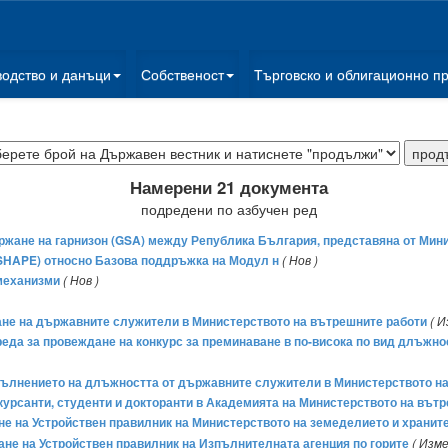
водство и данъци
Собственост
Търговско и облигационно п
Намерени 21 документа
подредени по азбучен ред
жане на гарнизон (GSA) между Република България, представяна от Мини
SHAPE) относно Базова поддръжка на Модул н
( Нов )
 механизми
( Нов )
аване на държавните служители в Министерството на вътрешните работи
( И
и реда за провеждане на конкурс за преминаване в по-висока по вид длъж
 изпълнението на длъжността от държавните служители в Министерството н
а курсанти, студенти и докторанти в Академията на Министерството на вът
ане на Устройствен правилник на Министерството на земеделието и хранит
мане на Устройствен правилник на Изпълнителната агенция по горите
( Изме