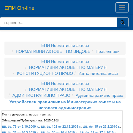
ЕПИ On-line
Toggl
navig
ЕПИ Нормативни актове
НОРМАТИВНИ АКТОВЕ - ПО ВИДОВЕ
Правилници
ЕПИ Нормативни актове
НОРМАТИВНИ АКТОВЕ - ПО МАТЕРИЯ
КОНСТИТУЦИОННО ПРАВО
Изпълнителна власт
ЕПИ Нормативни актове
НОРМАТИВНИ АКТОВЕ - ПО МАТЕРИЯ
АДМИНИСТРАТИВНО ПРАВО
Административно право
Устройствен правилник на Министерския съвет и на
неговата администрация
Тип на документа:
нормативен акт
Обнародван/Публикуван на:
2025-02-21
ДВ, бр. 78 от 2.10.2009 г.
,
ДВ, бр. 102 от 22.12.2009 г.
,
ДВ, бр. 15 от 23.2.2010 г.
,
ДВ, бр. 25 от 30.3.2010 г.
,
ДВ, бр. 30 от 20.4.2010 г.
,
ДВ, бр. 32 от 27.4.2010 г.
,