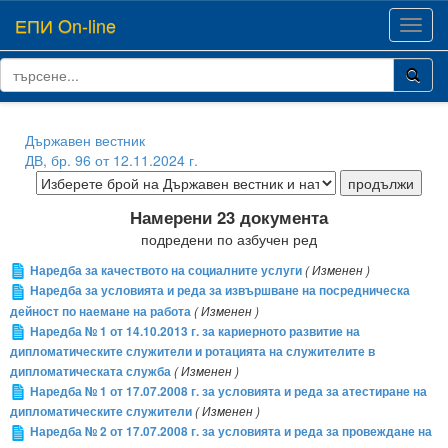
ЕПИ On-line
Toggl
navig
Държавен вестник
ДВ, бр. 96 от 12.11.2024 г.
Намерени 23 документа
подредени по азбучен ред
Наредба за качеството на социалните услуги
( Изменен )
Наредба за условията и реда за извършване на посредническа
дейност по наемане на работа
( Изменен )
Наредба № 1 от 14.10.2013 г. за кариерното развитие на
дипломатическите служители и ротацията на служителите в
дипломатическата служба
( Изменен )
Наредба № 1 от 17.07.2008 г. за условията и реда за атестиране на
дипломатическите служители
( Изменен )
Наредба № 2 от 17.07.2008 г. за условията и реда за провеждане на