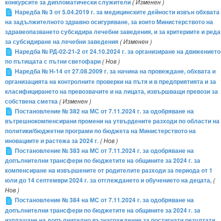
конкурсите за дипломатически служители
( Изменен )
Наредба № 3 от 5.04.2019 г. за медицинските дейности извън обхвата
на задължителното здравно осигуряване, за които Министерството на
здравеопазването субсидира лечебни заведения, и за критериите и реда
за субсидиране на лечебни заведения
( Изменен )
Наредба № РД-02-21-2 от 24.10.2024 г. за организиране на движението
по пътищата с пътни светофари
( Нов )
Наредба № Н-14 от 27.08.2009 г. за начина на провеждане, обхвата и
организацията на контролните проверки на пътя и в предприятията и за
класифицирането на превозвачите и на лицата, извършващи превози за
собствена сметка
( Изменен )
Постановление № 382 на МС от 7.11.2024 г. за одобряване на
вътрешнокомпенсирани промени на утвърдените разходи по области на
политики/бюджетни програми по бюджета на Министерството на
иновациите и растежа за 2024 г.
( Нов )
Постановление № 383 на МС от 7.11.2024 г. за одобряване на
допълнителни трансфери по бюджетите на общините за 2024 г. за
компенсиране на извършените от родителите разходи за периода от 1
юли до 14 септември 2024 г. за отглеждането и обучението на децата,
(
Нов )
Постановление № 384 на МС от 7.11.2024 г. за одобряване на
допълнителни трансфери по бюджетите на общините за 2024 г. за
изплащане на допълнително възнаграждение за постигнати резултати