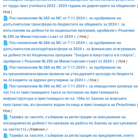
от труда през учебната 2023 - 2024 година на директорите на общинскит
(
Нов )
Постановление № 385 на МС от 7.11.2024 г. за одобряване на
допълнителни трансфери по бюджетите на общините за 2024 г. за
изпълнение на дейности по национални програми, одобрени с Решение
№ 295 на Министерския съвет от 2024 г.
( Нов )
Постановление № 386 на МС от 7.11.2024 г. за одобряване на
допълнителни разходи/трансфери за 2024 г. за финансово осигуряване
на дейности по Национална програма "Заедно в изкуствата и в спорта",
одобрена с Решение № 295 на Министерския съвет от 2024 г.
( Нов )
Постановление № 388 на МС от 7.11.2024 г. за одобряване на
вътрешнокомпенсирани промени на утвърдените разходи по бюджета
на Агенцията за ядрено регулиране за 2024 г.
( Нов )
Постановление № 390 на МС от 7.11.2024 г. за определяне размера на
частта от пристанищните такси за ползване на пристанищната
инфраструктура в пристанищата по чл. 106а от Закона за морските
пространства, вътрешните водни пътища и пристанищата на Република
(
Нов )
Тарифа за таксите, събирани за регистрация за извършване на
посредническа дейност по наемане на работа по Закона за насърчаване
на заетостта
( Изменен )
Тарифа за таксите, събирани за регистрация на предприятия, които