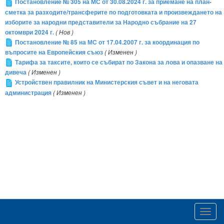
Постановление № 305 на МС от 30.08.2024 г. за приемане на план-
сметка за разходите/трансферите по подготовката и произвеждането на
изборите за народни представители за Народно събрание на 27
октомври 2024 г.
( Нов )
Постановление № 85 на МС от 17.04.2007 г. за координация по
въпросите на Европейския съюз
( Изменен )
Тарифа за таксите, които се събират по Закона за лова и опазване на
дивеча
( Изменен )
Устройствен правилник на Министерския съвет и на неговата
администрация
( Изменен )
Toggl
navig