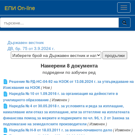
ЕПИ On-line
Toggl
navig
Държавен вестник
ДВ, бр. 75 от 3.9.2024 г.
Намерени 8 документа
подредени по азбучен ред
Решение № РД-НС-04-92 на НЗОК от 13.08.2024 г. за утвърждаване на
Изисквания на НЗОК
( Нов )
Наредба № 10 от 1.09.2016 г. за организация на дейностите в
училищното образование
( Изменен )
Наредба № 4 от 30.05.2018 г. за условията и реда за изплащане,
намаляване или отказ за изплащане, или за оттегляне на изплатената
финансова помощ за мерките и подмерките по чл. 9б, т. 2 от Закона за
подпомагане на земеделските производители
( Изменен )
Наредба № Н-9 от 18.03.2011 г. за военно-почивното дело
( Изменен )