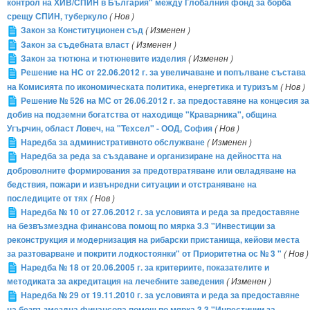
контрол на ХИВ/СПИН в България" между Глобалния фонд за борба
срещу СПИН, туберкуло
( Нов )
Закон за Конституционен съд
( Изменен )
Закон за съдебната власт
( Изменен )
Закон за тютюна и тютюневите изделия
( Изменен )
Решение на НС от 22.06.2012 г. за увеличаване и попълване състава
на Комисията по икономическата политика, енергетика и туризъм
( Нов )
Решение № 526 на МС от 26.06.2012 г. за предоставяне на концесия за
добив на подземни богатства от находище "Краварника", община
Угърчин, област Ловеч, на "Техсел" - ООД, София
( Нов )
Наредба за административното обслужване
( Изменен )
Наредба за реда за създаване и организиране на дейността на
доброволните формирования за предотвратяване или овладяване на
бедствия, пожари и извънредни ситуации и отстраняване на
последиците от тях
( Нов )
Наредба № 10 от 27.06.2012 г. за условията и реда за предоставяне
на безвъзмездна финансова помощ по мярка 3.3 "Инвестиции за
реконструкция и модернизация на рибарски пристанища, кейови места
за разтоварване и покрити лодкостоянки" от Приоритетна ос № 3 "
( Нов )
Наредба № 18 от 20.06.2005 г. за критериите, показателите и
методиката за акредитация на лечебните заведения
( Изменен )
Наредба № 29 от 19.11.2010 г. за условията и реда за предоставяне
на безвъзмездна финансова помощ по мярка 3.3 "Инвестиции за