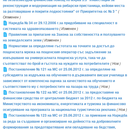
реконструкция и модернизация на рибарски пристанища, кейови места
за разтоварване и покрити лодкостоянки" от Приоритетна ос № 3 "
(
Отменен )
Наредба № 34 от 29.12.2006 г.за придобиване на специалност в
системата на здравеопазването
( Изменен )
Правилник за прилагане на Закона за собствеността и ползуването
на земеделските земи
( Изменен )
Нормативи за определяне гъстотата на точките за достъп до
пощенската мрежа на пощенския оператор със задължение за
извършване на универсалната пощенска услуга, така че да
съответстват по брой и гъстота на нуждите на потребителите
( Нов )
Постановление № 121 на МС от 25.06.2012 г. за определяне на
субсидията за издръжка на обучението в държавните висши училища в
зависимост от комплексна оценка за качеството на обучението и
съответствието му с потребностите на пазара на труда
( Нов )
Постановление № 122 на МС от 25.06.2012 г. за предоставяне на
финансови средства от централния бюджет за 2012 г. по бюджета на
Министерството на икономиката, енергетиката и туризма за финансово
осигуряване на програмата за национална туристическа реклама
( Нов )
Постановление № 123 на МС от 25.06.2012 г. за приемане на Наредба
за реда за създаване и организиране на дейността на доброволните
формирования за предотвратяване или овладяване на бедствия,