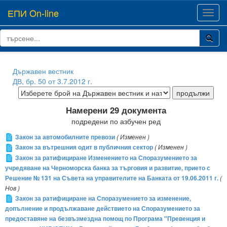
ЕПИ On-line
Toggl
navig
Държавен вестник
ДВ, бр. 50 от 3.7.2012 г.
Намерени 29 документа
подредени по азбучен ред
Закон за автомобилните превози
( Изменен )
Закон за вътрешния одит в публичния сектор
( Изменен )
Закон за ратифициране Изменението на Споразумението за
учредяване на Черноморска банка за търговия и развитие, прието с
Решение № 131 на Съвета на управителите на Банката от 19.06.2011 г.
(
Нов )
Закон за ратифициране на Споразумението за изменение,
допълнение и продължаване действието на Споразумението за
предоставяне на безвъзмездна помощ по Програма "Превенция и