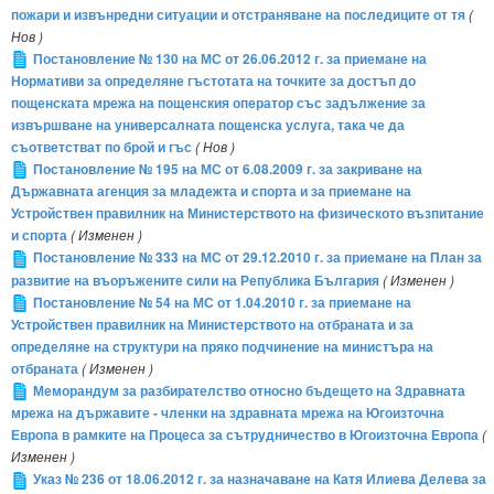
пожари и извънредни ситуации и отстраняване на последиците от тя
(
Нов )
Постановление № 130 на МС от 26.06.2012 г. за приемане на
Нормативи за определяне гъстотата на точките за достъп до
пощенската мрежа на пощенския оператор със задължение за
извършване на универсалната пощенска услуга, така че да
съответстват по брой и гъс
( Нов )
Постановление № 195 на МС от 6.08.2009 г. за закриване на
Държавната агенция за младежта и спорта и за приемане на
Устройствен правилник на Министерството на физическото възпитание
и спорта
( Изменен )
Постановление № 333 на МС от 29.12.2010 г. за приемане на План за
развитие на въоръжените сили на Република България
( Изменен )
Постановление № 54 на МС от 1.04.2010 г. за приемане на
Устройствен правилник на Министерството на отбраната и за
определяне на структури на пряко подчинение на министъра на
отбраната
( Изменен )
Меморандум за разбирателство относно бъдещето на Здравната
мрежа на държавите - членки на здравната мрежа на Югоизточна
Европа в рамките на Процеса за сътрудничество в Югоизточна Европа
(
Изменен )
Указ № 236 от 18.06.2012 г. за назначаване на Катя Илиева Делева за