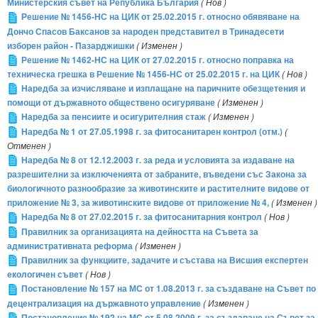
Министерския съвет на Република България
( Нов )
Решение № 1456-НС на ЦИК от 25.02.2015 г. относно обявяване на
Дончо Спасов Баксанов за народен представител в Тринадесети
изборен район - Пазарджишки
( Изменен )
Решение № 1462-НС на ЦИК от 27.02.2015 г. относно поправка на
техническа грешка в Решение № 1456-НС от 25.02.2015 г. на ЦИК
( Нов )
Наредба за изчисляване и изплащане на паричните обезщетения и
помощи от държавното обществено осигуряване
( Изменен )
Наредба за пенсиите и осигурителния стаж
( Изменен )
Наредба № 1 от 27.05.1998 г. за фитосанитарен контрол (отм.)
(
Отменен )
Наредба № 8 от 12.12.2003 г. за реда и условията за издаване на
разрешителни за изключенията от забраните, въведени със Закона за
биологичното разнообразие за животинските и растителните видове от
приложение № 3, за животинските видове от приложение № 4,
( Изменен )
Наредба № 8 от 27.02.2015 г. за фитосанитарния контрол
( Нов )
Правилник за организацията на дейността на Съвета за
административната реформа
( Изменен )
Правилник за функциите, задачите и състава на Висшия експертен
екологичен съвет
( Нов )
Постановление № 157 на МС от 1.08.2013 г. за създаване на Съвет по
децентрализация на държавното управление
( Изменен )
Постановление № 192 на МС от 5.08.2009 г. за създаване на Съвет за