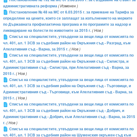
административната реформа
( Изменен )
Постановление № 48 на МС от 6.03.2015 г. за приемане на Тарифа за
определяне на цените, които се заплащат за изпълнението на мерките
по Държавната профилактична програма и по програмите за надзор и
ликвидиране на болести по животните за 2015 г.
( Нов )
Списък на специалистите, утвърдени за вещи лица от комисията по
чл. 401, ал. 1 ЗСВ за съдебния район на Окръжния съд - Разград, към
Апелативния съд - Варна, за 2015 г.
( Нов )
Списък на специалистите, утвърдени за вещи лица от комисията по
чл. 401, ал. 1 ЗСВ за съдебния район на Окръжния съд - Силистра, и
Административиня съд - Силистра, при Апелативния съд - Варна, за
2015 г.
( Нов )
Списък на специалистите, утвърдени за вещи лица от комисията по
чл. 401, ал. 1 ЗСВ за съдебния район на Окръжния съд - Търговище, и
Административния съд - Търговище, към Апелативния съд - Варна, за
2015 г.
( Нов )
Списък на специалистите, утвърдени за вещи лица от комисията по
чл. 401, ал. 1 ЗСВ за съдебния район на Окръжния съд - Добрич, и
Административния съд - Добрич, към Апелативния съд - Варна, за 2015
г.
( Нов )
Списък на специалистите, утвърдени за вещи лица от комисията по
чл. 401, ал. 1 ЗСВ за съдебния район на Шуменския окръжен съд към