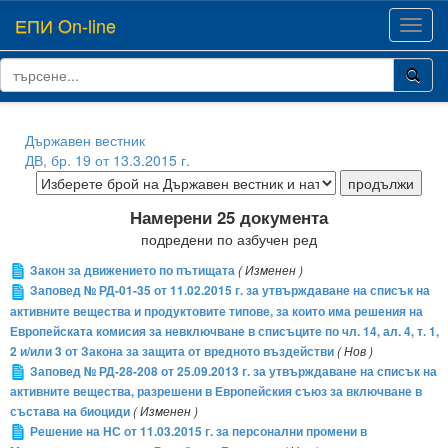
ЕПИ On-line
Toggl
navig
Държавен вестник
ДВ, бр. 19 от 13.3.2015 г.
Намерени 25 документа
подредени по азбучен ред
Закон за движението по пътищата
( Изменен )
Заповед № РД-01-35 от 11.02.2015 г. за утвърждаване на списък на
активните вещества и продуктовите типове, за които има решения на
Европейската комисия за невключване в списъците по чл. 14, ал. 4, т. 1,
2 и/или 3 от Закона за защита от вредното въздействи
( Нов )
Заповед № РД-28-208 от 25.09.2013 г. за утвърждаване на списък на
активните вещества, разрешени в Европейския съюз за включване в
състава на биоциди
( Изменен )
Решение на НС от 11.03.2015 г. за персонални промени в