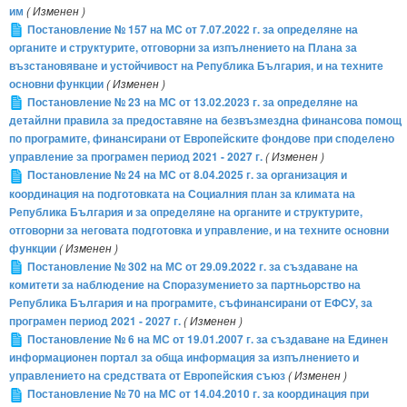
им
( Изменен )
Постановление № 157 на МС от 7.07.2022 г. за определяне на
органите и структурите, отговорни за изпълнението на Плана за
възстановяване и устойчивост на Република България, и на техните
основни функции
( Изменен )
Постановление № 23 на МС от 13.02.2023 г. за определяне на
детайлни правила за предоставяне на безвъзмездна финансова помощ
по програмите, финансирани от Европейските фондове при споделено
управление за програмен период 2021 - 2027 г.
( Изменен )
Постановление № 24 на МС от 8.04.2025 г. за организация и
координация на подготовката на Социалния план за климата на
Република България и за определяне на органите и структурите,
отговорни за неговата подготовка и управление, и на техните основни
функции
( Изменен )
Постановление № 302 на МС от 29.09.2022 г. за създаване на
комитети за наблюдение на Споразумението за партньорство на
Република България и на програмите, съфинансирани от ЕФСУ, за
програмен период 2021 - 2027 г.
( Изменен )
Постановление № 6 на МС от 19.01.2007 г. за създаване на Единен
информационен портал за обща информация за изпълнението и
управлението на средствата от Европейския съюз
( Изменен )
Постановление № 70 на МС от 14.04.2010 г. за координация при