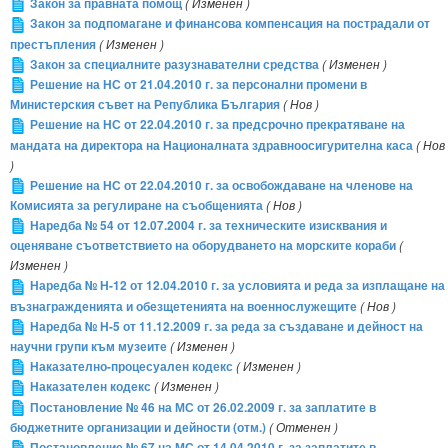
Закон за правната помощ
( Изменен )
Закон за подпомагане и финансова компенсация на пострадали от
престъпления
( Изменен )
Закон за специалните разузнавателни средства
( Изменен )
Решение на НС от 21.04.2010 г. за персонални промени в
Министерския съвет на Република България
( Нов )
Решение на НС от 22.04.2010 г. за предсрочно прекратяване на
мандата на директора на Националната здравноосигурителна каса
( Нов
)
Решение на НС от 22.04.2010 г. за освобождаване на членове на
Комисията за регулиране на съобщенията
( Нов )
Наредба № 54 от 12.07.2004 г. за техническите изисквания и
оценяване съответствието на оборудването на морските кораби
(
Изменен )
Наредба № Н-12 от 12.04.2010 г. за условията и реда за изплащане на
възнагражденията и обезщетенията на военнослужещите
( Нов )
Наредба № Н-5 от 11.12.2009 г. за реда за създаване и дейност на
научни групи към музеите
( Изменен )
Наказателно-процесуален кодекс
( Изменен )
Наказателен кодекс
( Изменен )
Постановление № 46 на МС от 26.02.2009 г. за заплатите в
бюджетните организации и дейности (отм.)
( Отменен )
Постановление № 67 на МС от 14.04.2010 г. за заплатите в