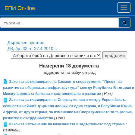
ЕПИ On-line
Toggl
navig
Държавен вестник
ДВ, бр. 32 от 27.4.2010 г.
Намерени 18 документа
подредени по азбучен ред
Закон за ратифициране на Заемното споразумение "Проект за
развитие на общинската инфраструктура" между Република България и
Международната банка за възстановяване и развитие
( Нов )
Закон за ратифициране на Споразумението между Европейската
общност и нейните държави членки, от една страна, и Република Южна
Африка, от друга страна, за изменение на Споразумението за търговия,
развитие и сътрудничество
( Нов )
Закон за изпълнение на наказанията и задържането под стража
(
Изменен )