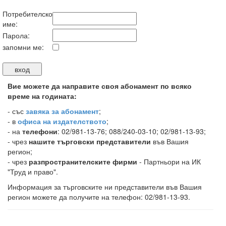
Потребителско
име:
Парола:
запомни ме:
Вие можете да направите своя абонамент по всяко
време на годината:
-
със
завяка за абонамент
;
- в
офиса на издателството
;
- на
телефони
: 02/981-13-76; 088/240-03-10; 02/981-13-93;
- чрез
нашите търговски представители
във Вашия
регион;
- чрез
разпространителските фирми
- Партньори на ИК
"Труд и право".
Информация за търговските ни представители във Вашия
регион можете да получите на телефон: 02/981-13-93.