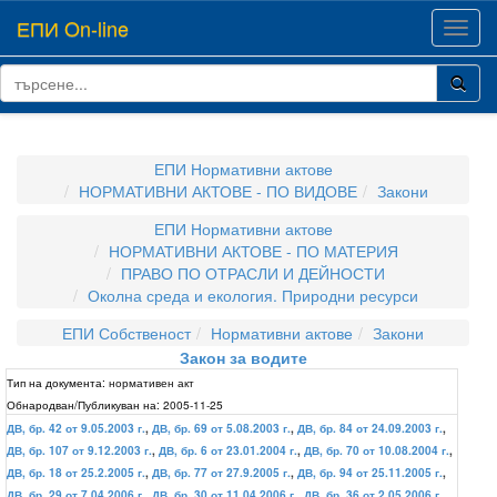
ЕПИ On-line
Toggl
navig
ЕПИ Нормативни актове
НОРМАТИВНИ АКТОВЕ - ПО ВИДОВЕ
Закони
ЕПИ Нормативни актове
НОРМАТИВНИ АКТОВЕ - ПО МАТЕРИЯ
ПРАВО ПО ОТРАСЛИ И ДЕЙНОСТИ
Околна среда и екология. Природни ресурси
ЕПИ Собственост
Нормативни актове
Закони
Закон за водите
Тип на документа:
нормативен акт
Обнародван/Публикуван на:
2005-11-25
ДВ, бр. 42 от 9.05.2003 г.
,
ДВ, бр. 69 от 5.08.2003 г.
,
ДВ, бр. 84 от 24.09.2003 г.
,
ДВ, бр. 107 от 9.12.2003 г.
,
ДВ, бр. 6 от 23.01.2004 г.
,
ДВ, бр. 70 от 10.08.2004 г.
,
ДВ, бр. 18 от 25.2.2005 г.
,
ДВ, бр. 77 от 27.9.2005 г.
,
ДВ, бр. 94 от 25.11.2005 г.
,
ДВ, бр. 29 от 7.04.2006 г.
,
ДВ, бр. 30 от 11.04.2006 г.
,
ДВ, бр. 36 от 2.05.2006 г.
,