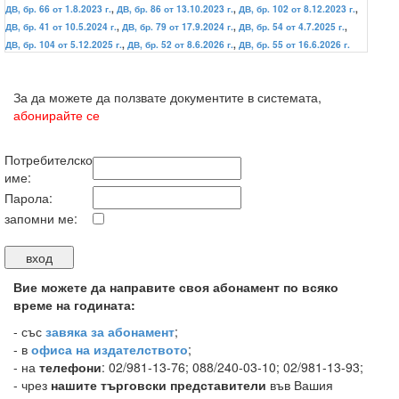
ДВ, бр. 66 от 1.8.2023 г.
,
ДВ, бр. 86 от 13.10.2023 г.
,
ДВ, бр. 102 от 8.12.2023 г.
,
ДВ, бр. 41 от 10.5.2024 г.
,
ДВ, бр. 79 от 17.9.2024 г.
,
ДВ, бр. 54 от 4.7.2025 г.
,
ДВ, бр. 104 от 5.12.2025 г.
,
ДВ, бр. 52 от 8.6.2026 г.
,
ДВ, бр. 55 от 16.6.2026 г.
За да можете да ползвате документите в системата,
абонирайте се
Потребителско
име:
Парола:
запомни ме:
Вие можете да направите своя абонамент по всяко
време на годината:
-
със
завяка за абонамент
;
- в
офиса на издателството
;
- на
телефони
: 02/981-13-76; 088/240-03-10; 02/981-13-93;
- чрез
нашите търговски представители
във Вашия