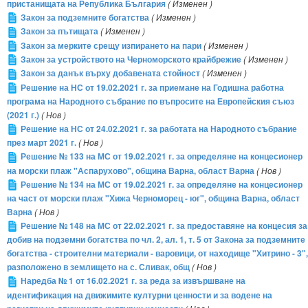
пристанищата на Република България
( Изменен )
Закон за подземните богатства
( Изменен )
Закон за пътищата
( Изменен )
Закон за мерките срещу изпирането на пари
( Изменен )
Закон за устройството на Черноморското крайбрежие
( Изменен )
Закон за данък върху добавената стойност
( Изменен )
Решение на НС от 19.02.2021 г. за приемане на Годишна работна
програма на Народното събрание по въпросите на Европейския съюз
(2021 г.)
( Нов )
Решение на НС от 24.02.2021 г. за работата на Народното събрание
през март 2021 г.
( Нов )
Решение № 133 на МС от 19.02.2021 г. за определяне на концесионер
на морски плаж "Аспарухово", община Варна, област Варна
( Нов )
Решение № 134 на МС от 19.02.2021 г. за определяне на концесионер
на част от морски плаж "Хижа Черноморец - юг", община Варна, област
Варна
( Нов )
Решение № 148 на МС от 22.02.2021 г. за предоставяне на концесия за
добив на подземни богатства по чл. 2, ал. 1, т. 5 от Закона за подземните
богатства - строителни материали - варовици, от находище "Хитрино - 3",
разположено в землището на с. Сливак, общ
( Нов )
Наредба № 1 от 16.02.2021 г. за реда за извършване на
идентификация на движимите културни ценности и за водене на