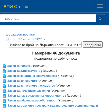
ЕПИ On-line
Toggl
navig
Държавен вестник
ДВ, бр. 17 от 26.2.2021 г.
Намерени 46 документа
подредени по азбучен ред
Закон за водите
( Изменен )
Закон за адвокатурата
( Изменен )
Закон за защита на конкуренцията
( Изменен )
Закон за концесиите
( Изменен )
Закон за културното наследство
( Изменен )
Закон за лечебните растения
( Изменен )
Закон за насърчаване на инвестициите
( Изменен )
Закон за общинската собственост
( Изменен )
Закон за морските пространства, вътрешните водни пътища и