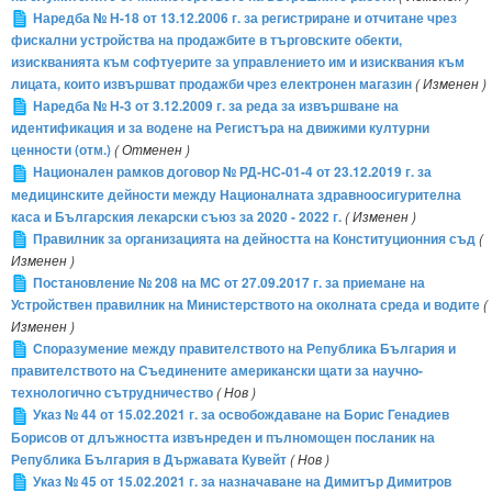
Наредба № Н-18 от 13.12.2006 г. за регистриране и отчитане чрез
фискални устройства на продажбите в търговските обекти,
изискванията към софтуерите за управлението им и изисквания към
лицата, които извършват продажби чрез електронен магазин
( Изменен )
Наредба № Н-3 от 3.12.2009 г. за реда за извършване на
идентификация и за водене на Регистъра на движими културни
ценности (отм.)
( Отменен )
Национален рамков договор № РД-НС-01-4 от 23.12.2019 г. за
медицинските дейности между Националната здравноосигурителна
каса и Българския лекарски съюз за 2020 - 2022 г.
( Изменен )
Правилник за организацията на дейността на Конституционния съд
(
Изменен )
Постановление № 208 на МС от 27.09.2017 г. за приемане на
Устройствен правилник на Министерството на околната среда и водите
(
Изменен )
Споразумение между правителството на Република България и
правителството на Съединените американски щати за научно-
технологично сътрудничество
( Нов )
Указ № 44 от 15.02.2021 г. за освобождаване на Борис Генадиев
Борисов от длъжността извънреден и пълномощен посланик на
Република България в Държавата Кувейт
( Нов )
Указ № 45 от 15.02.2021 г. за назначаване на Димитър Димитров