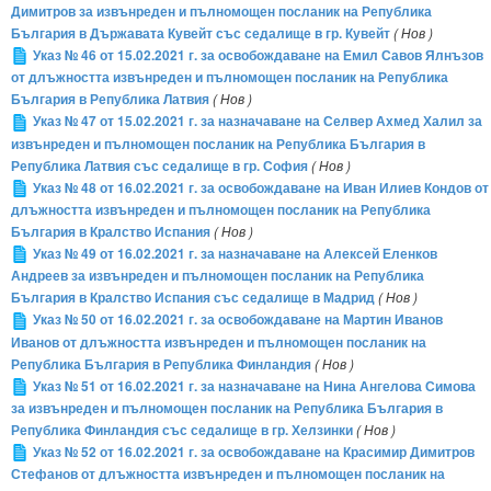
Димитров за извънреден и пълномощен посланик на Република
България в Държавата Кувейт със седалище в гр. Кувейт
( Нов )
Указ № 46 от 15.02.2021 г. за освобождаване на Емил Савов Ялнъзов
от длъжността извънреден и пълномощен посланик на Република
България в Република Латвия
( Нов )
Указ № 47 от 15.02.2021 г. за назначаване на Селвер Ахмед Халил за
извънреден и пълномощен посланик на Република България в
Република Латвия със седалище в гр. София
( Нов )
Указ № 48 от 16.02.2021 г. за освобождаване на Иван Илиев Кондов от
длъжността извънреден и пълномощен посланик на Република
България в Кралство Испания
( Нов )
Указ № 49 от 16.02.2021 г. за назначаване на Алексей Еленков
Андреев за извънреден и пълномощен посланик на Република
България в Кралство Испания със седалище в Мадрид
( Нов )
Указ № 50 от 16.02.2021 г. за освобождаване на Мартин Иванов
Иванов от длъжността извънреден и пълномощен посланик на
Република България в Република Финландия
( Нов )
Указ № 51 от 16.02.2021 г. за назначаване на Нина Ангелова Симова
за извънреден и пълномощен посланик на Република България в
Република Финландия със седалище в гр. Хелзинки
( Нов )
Указ № 52 от 16.02.2021 г. за освобождаване на Красимир Димитров
Стефанов от длъжността извънреден и пълномощен посланик на