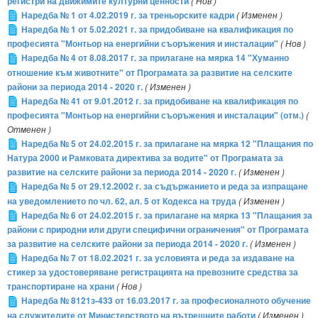
регистри на движимите културни ценности
( Нов )
Наредба № 1 от 4.02.2019 г. за треньорските кадри
( Изменен )
Наредба № 1 от 5.02.2021 г. за придобиване на квалификация по
професията "Монтьор на енергийни съоръжения и инсталации"
( Нов )
Наредба № 4 от 8.08.2017 г. за прилагане на мярка 14 "Хуманно
отношение към животните" от Програмата за развитие на селските
райони за периода 2014 - 2020 г.
( Изменен )
Наредба № 41 от 9.01.2012 г. за придобиване на квалификация по
професията "Монтьор на енергийни съоръжения и инсталации" (отм.)
(
Отменен )
Наредба № 5 от 24.02.2015 г. за прилагане на мярка 12 "Плащания по
Натура 2000 и Рамковата директива за водите" от Програмата за
развитие на селските райони за периода 2014 - 2020 г.
( Изменен )
Наредба № 5 от 29.12.2002 г. за съдържанието и реда за изпращане
на уведомлението по чл. 62, ал. 5 от Кодекса на труда
( Изменен )
Наредба № 6 от 24.02.2015 г. за прилагане на мярка 13 "Плащания за
райони с природни или други специфични ограничения" от Програмата
за развитие на селските райони за периода 2014 - 2020 г.
( Изменен )
Наредба № 7 от 18.02.2021 г. за условията и реда за издаване на
стикер за удостоверяване регистрацията на превозните средства за
транспортиране на храни
( Нов )
Наредба № 8121з-433 от 16.03.2017 г. за професионалното обучение
на служителите от Министерството на вътрешните работи
( Изменен )