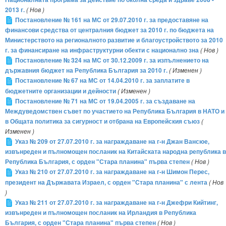
2013 г.
( Нов )
Постановление № 161 на МС от 29.07.2010 г. за предоставяне на
финансови средства от централния бюджет за 2010 г. по бюджета на
Министерството на регионалното развитие и благоустройството за 2010
г. за финансиране на инфраструктурни обекти с национално зна
( Нов )
Постановление № 324 на МС от 30.12.2009 г. за изпълнението на
държавния бюджет на Република България за 2010 г.
( Изменен )
Постановление № 67 на МС от 14.04.2010 г. за заплатите в
бюджетните организации и дейности
( Изменен )
Постановление № 71 на МС от 19.04.2005 г. за създаване на
Междуведомствен съвет по участието на Република България в НАТО и
в Общата политика за сигурност и отбрана на Европейския съюз
(
Изменен )
Указ № 209 от 27.07.2010 г. за награждаване на г-н Джан Вансюе,
извънреден и пълномощен посланик на Китайската народна република в
Република България, с орден "Стара планина" първа степен
( Нов )
Указ № 210 от 27.07.2010 г. за награждаване на г-н Шимон Перес,
президент на Държавата Израел, с орден "Стара планина" с лента
( Нов
)
Указ № 211 от 27.07.2010 г. за награждаване на г-н Джефри Кийтинг,
извънреден и пълномощен посланик на Ирландия в Република
България, с орден "Стара планина" първа степен
( Нов )