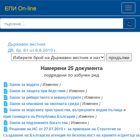
ЕПИ On-line
Toggl
navig
Държавен вестник
ДВ, бр. 61 от 6.8.2010 г.
Намерени 25 документа
подредени по азбучен ред
Закон за водите
( Изменен )
Закон за защита при бедствия
( Изменен )
Закон за рибарството и аквакултурите
( Изменен )
Закон за опазване на околната среда
( Изменен )
Закон за морските пространства, вътрешните водни пътища и
пристанищата на Република България
( Изменен )
Закон за подземните богатства
( Изменен )
Решение на НС от 27.07.2010 г. за приемане на Стратегия за
създаване на Българска агенция по безопасност на храните и Център за