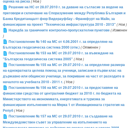
оценка на риска
( Нов )
Решение на НС от 28.07.2010 г. за даване на съгласие за водене на
преговори и сключване на Споразумение между Република България и
Банка Кредитанщалт фюр Видерауфбау - Франкфурт на Майн, за
финансиране на проект "Техническа инфраструктура 2010 - 2013"
( Нов )
Наредба за граничните контролно-пропускателни пунктове
( Изменен
)
Постановление № 140 на МС от 4.06.2001 г. за определяне на
Българска геодезическа система 2000 (отм.)
( Отменен )
Постановление № 153 на МС от 29.07.2010 г. за въвеждане на
"Българска геодезическа система 2005"
( Нов )
Постановление № 155 на МС от 29.07.2010 г. за определяне размера
на еднократната целева помощ за ученици, записани в първи клас на
държавно или общинско училище, за покриване на част от разходите в
началото на учебната 2010 - 2011 г.
( Нов )
Постановление № 156 на МС от 29.07.2010 г. за предоставяне на
финансови средства от централния бюджет за 2010 г. по бюджета на
Министерството на икономиката, енергетиката и туризма за
финансиране изпълнението на Мярка 1 от Иновационната стратегия на
Репуб
( Нов )
Постановление № 157 на МС от 29.07.2010 г. за създаване на
Междуведомствен съвет за управление на изпълнението на
Националната програма за действие по околна среда и здраве 2008 -