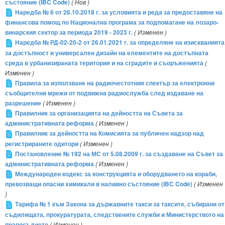
състояние (IBC Code)
( Нов )
Наредба № 6 от 26.10.2018 г. за условията и реда за предоставяне на
финансова помощ по Национална програма за подпомагане на лозаро-
винарския сектор за периода 2019 - 2023 г.
( Изменен )
Наредба № РД-02-20-2 от 26.01.2021 г. за определяне на изискванията
за достъпност и универсален дизайн на елементите на достъпната
среда в урбанизираната територия и на сградите и съоръженията
(
Изменен )
Правила за използване на радиочестотния спектър за електронни
съобщителни мрежи от подвижна радиослужба след издаване на
разрешение
( Изменен )
Правилник за организацията на дейността на Съвета за
административната реформа
( Изменен )
Правилник за дейността на Комисията за публичен надзор над
регистрираните одитори
( Изменен )
Постановление № 192 на МС от 5.08.2009 г. за създаване на Съвет за
административната реформа
( Изменен )
Международен кодекс за конструкцията и оборудването на кораби,
превозващи опасни химикали в наливно състояние (IBC Code)
( Изменен
)
Тарифа № 1 към Закона за държавните такси за таксите, събирани от
съдилищата, прокуратурата, следствените служби и Министерството на
правосъдието
( Изменен )