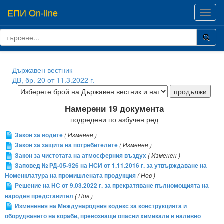
ЕПИ On-line
Toggl
navig
Държавен вестник
ДВ, бр. 20 от 11.3.2022 г.
Намерени 19 документа
подредени по азбучен ред
Закон за водите
( Изменен )
Закон за защита на потребителите
( Изменен )
Закон за чистотата на атмосферния въздух
( Изменен )
Заповед № РД-05-926 на НСИ от 1.11.2016 г. за утвърждаване на
Номенклатура на промишлената продукция
( Нов )
Решение на НС от 9.03.2022 г. за прекратяване пълномощията на
народен представител
( Нов )
Изменения на Международния кодекс за конструкцията и
оборудването на кораби, превозващи опасни химикали в наливно