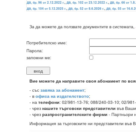
ДВ, бр. 96 от 2.12.2022 г.
,
ДВ, бр. 102 от 23.12.2022 г.
,
ДВ, бр. 66 от 1.8.
ДВ, бр. 104 от 5.12.2025 г.
,
ДВ, бр. 52 от 8.6.2026 г.
,
ДВ, бр. 55 от 16.6.2
За да можете да ползвате документите в системата,
Потребителско име:
Парола:
запомни ме:
Вие можете да направите своя абонамент по вся
-
със
завяка за абонамент
;
- в
офиса на издателството
;
- на
телефони
: 02/981-13-76; 088/240-03-10; 02/981
- чрез
нашите търговски представители
във Ваши
- чрез
разпространителските фирми
- Партньори н
Информация за търговските ни представители във В