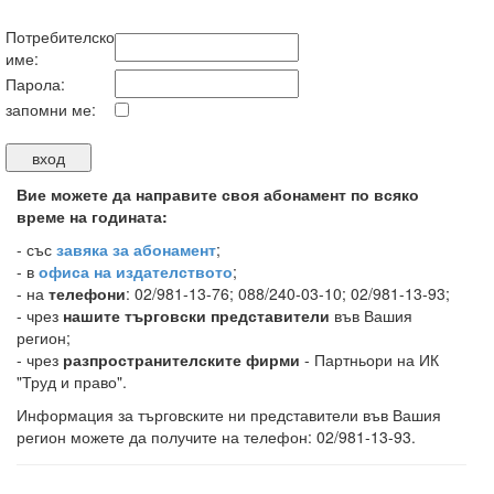
Потребителско
име:
Парола:
запомни ме:
Вие можете да направите своя абонамент по всяко
време на годината:
-
със
завяка за абонамент
;
- в
офиса на издателството
;
- на
телефони
: 02/981-13-76; 088/240-03-10; 02/981-13-93;
- чрез
нашите търговски представители
във Вашия
регион;
- чрез
разпространителските фирми
- Партньори на ИК
"Труд и право".
Информация за търговските ни представители във Вашия
регион можете да получите на телефон: 02/981-13-93.