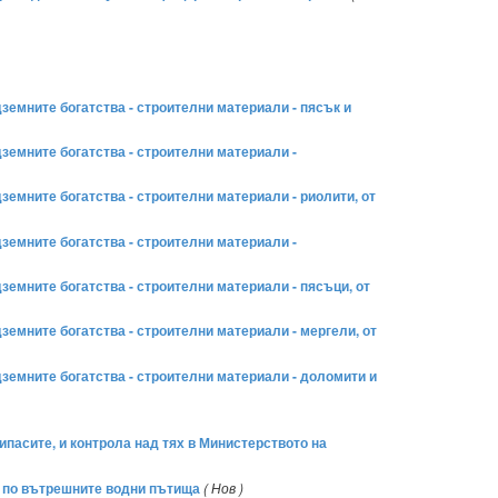
одземните богатства - строителни материали - пясък и
одземните богатства - строителни материали -
одземните богатства - строителни материали - риолити, от
одземните богатства - строителни материали -
одземните богатства - строителни материали - пясъци, от
одземните богатства - строителни материали - мергели, от
подземните богатства - строителни материали - доломити и
пасите, и контрола над тях в Министерството на
о по вътрешните водни пътища
( Нов )