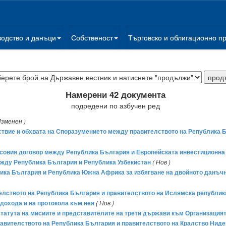
водство и данъци
Собственост
Търговско и облигационно п
Намерени 42 документа
подредени по азбучен ред
Изменен )
йствие и обхвата на Споразумението между правителството на Република
совия договор между Република България и Европейската инвестиционна
ежду Република България и Република Узбекистан
( Нов )
ика България и Република Южна Африка за избягване на двойното данъчн
лството на Република България и правителството на Ислямска република
 дохода и на протокола към нея
( Нов )
татута на мисиите и представителите на трети държави към Организация
авителството на Република България и правителството на Кралство Нидер