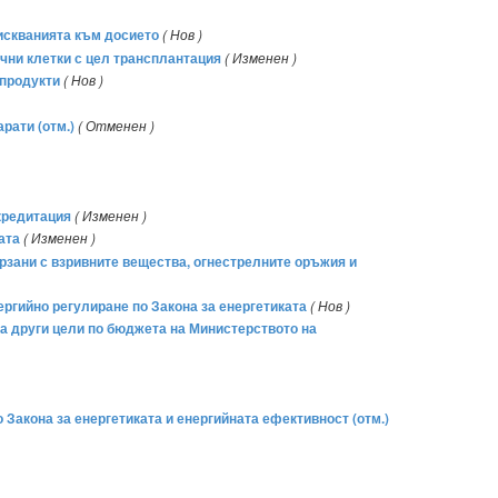
зискванията към досието
( Нов )
ични клетки с цел трансплантация
( Изменен )
 продукти
( Нов )
рати (отм.)
( Отменен )
акредитация
( Изменен )
ата
( Изменен )
ързани с взривните вещества, огнестрелните оръжия и
ергийно регулиране по Закона за енергетиката
( Нов )
за други цели по бюджета на Министерството на
 Закона за енергетиката и енергийната ефективност (отм.)