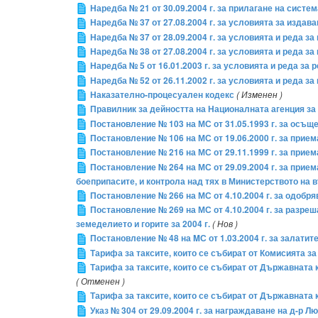
Наредба № 21 от 30.09.2004 г. за прилагане на сист
Наредба № 37 от 27.08.2004 г. за условията за изда
Наредба № 37 от 28.09.2004 г. за условията и реда з
Наредба № 38 от 27.08.2004 г. за условията и реда 
Наредба № 5 от 16.01.2003 г. за условията и реда за
Наредба № 52 от 26.11.2002 г. за условията и реда з
Наказателно-процесуален кодекс
( Изменен )
Правилник за дейността на Националната агенция за
Постановление № 103 на МС от 31.05.1993 г. за осъ
Постановление № 106 на МС от 19.06.2000 г. за прие
Постановление № 216 на МС от 29.11.1999 г. за прие
Постановление № 264 на МС от 29.09.2004 г. за прие
боеприпасите, и контрола над тях в Министерството на 
Постановление № 266 на МС от 4.10.2004 г. за одобр
Постановление № 269 на МС от 4.10.2004 г. за разр
земеделието и горите за 2004 г.
( Нов )
Постановление № 48 на MС от 1.03.2004 г. за залати
Тарифа за таксите, които се събират от Комисията 
Тарифа за таксите, които се събират от Държавната 
( Отменен )
Тарифа за таксите, които се събират от Държавната 
Указ № 304 от 29.09.2004 г. за награждаване на д-р