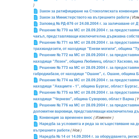
)
Закон за ратифициране на Стокхолмската конвенция
Закон за Министерството на вътрешните работи
( Из
Заповед № РД-876 от 24.08.2004 г. за заличаване от
Решение № 770 на МС от 28.09.2004 г. за предоставяне
чакъл, представляващи изключителна държавна собств
Решение № 771 на МС от 28.09.2004 г. за предоставяне
трахиандезити, от находище "Еневи могили", община "Т
Решение № 772 на МС от 28.09.2004 г. за предоставяне
находище "Лозен", община Любимец, област Хасково, на
Решение № 773 на МС от 28.09.2004 г. за предоставяне
габродиабази, от находище "Ошане", с. Ошане, община Б
Решение № 774 на МС от 28.09.2004 г. за предоставяне
находище "Акациите - 1", община Бургас, област Бургас, 
Решение № 775 на МС от 28.09.2004 г. за предоставяне
находище "Чернево", община Суворово, област Варна
( 
Решение № 776 на МС от 28.09.2004 г. за предоставяне
доломитни варовици, представляващи изключителна дър
Конвенция за временен внос
( Изменен )
Наредба за условията и реда за осъществяване на де
вътрешните работи
( Нов )
Наредба № 14 от 14.09.2004 г. за оборудването, ре