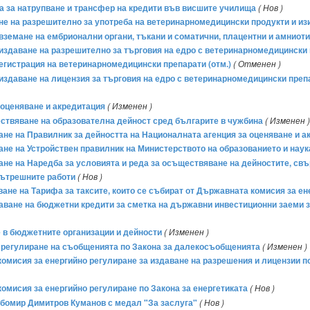
ема за натрупване и трансфер на кредити във висшите училища
( Нов )
ване на разрешително за употреба на ветеринарномедицински продукти и и
а взeмане на ембрионални органи, тъкани и соматични, плацентни и амниот
за издаване на разрешително за търговия на едро с ветеринарномедицински
 регистрация на ветеринарномедицински препарати (отм.)
( Отменен )
а издаване на лицензия за търговия на едро с ветеринарномедицински препа
 оценяване и акредитация
( Изменен )
ществяване на образователна дейност сред българите в чужбина
( Изменен )
мане на Правилник за дейността на Националната агенция за оценяване и 
мане на Устройствен правилник на Министерството на образованието и наук
мане на Наредба за условията и реда за осъществяване на дейностите, св
вътрешните работи
( Нов )
яване на Тарифа за таксите, които се събират от Държавната комисия за ен
ешаване на бюджетни кредити за сметка на държавни инвестиционни заеми 
те в бюджетните организации и дейности
( Изменен )
за регулиране на съобщенията по Закона за далекосъобщенията
( Изменен )
комисия за енергийно регулиране за издаване на разрешения и лицензии по
комисия за енергийно регулиране по Закона за енергетиката
( Нов )
 Любомир Димитров Куманов с медал "За заслуга"
( Нов )