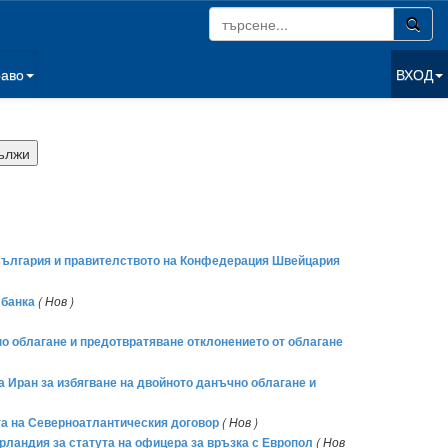
раво
ВХОД
 България и правителството на Конфедерация Швейцария
 банка
( Нов )
о облагане и предотвратяване отклонението от облагане
 Иран за избягване на двойното данъчно облагане и
та на Северноатлантическия договор
( Нов )
ландия за статута на офицера за връзка с Европол
( Нов