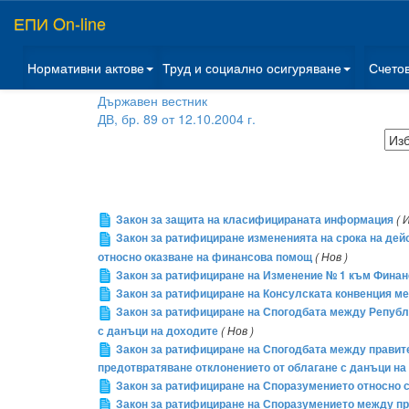
ЕПИ On-line
Нормативни актове
Труд и социално осигуряване
Счето
Държавен вестник
ДВ, бр. 89 от 12.10.2004 г.
Закон за защита на класифицираната информация
( 
Закон за ратифициране измененията на срока на де
относно оказване на финансова помощ
( Нов )
Закон за ратифициране на Изменение № 1 към Финан
Закон за ратифициране на Консулската конвенция м
Закон за ратифициране на Спогодбата между Републ
с данъци на доходите
( Нов )
Закон за ратифициране на Спогодбата между правите
предотвратяване отклонението от облагане с данъци на
Закон за ратифициране на Споразумението относно с
Закон за ратифициране на Споразумението между пр