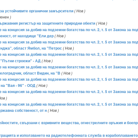
 за устойчивите органични замърсители
( Нов )
менен )
 Държавния регистър на защитените природни обекти
( Нов )
 на концесия за добив на подземни богатства по чл. 2, т. 5 от Закона за п
еност, от находище "Ели дер
( Нов )
 на концесия за добив на подземни богатства по чл. 2, т. 5 от Закона за п
унджа", област Ямбол, на "Петрос
( Нов )
 на концесия за добив на подземни богатства по чл. 2, т. 5 от Закона за п
 "Пътни строежи" - АД
( Нов )
 на концесия за добив на подземни богатства по чл. 2, т. 5 от Закона за п
елоградчик, област Видин, на "В
( Нов )
 на концесия за добив на подземни богатства по чл. 2, т. 5 от Закона за п
на "Вая - 96" - ООД
( Нов )
 на концесия за добив на подземни богатства по чл. 2, т. 5 от Закона за п
Нов )
 на концесия за добив на подземни богатства по чл. 2, т. 5 от Закона за 
жавна собственост, от н
( Нов )
йностите, свързани с взривните вещества, огнестрелните оръжия и боепри
гистрацията и използването на радиотелефонната служба в корабоплаванет