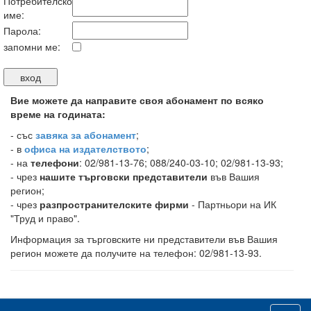
Потребителско
име:
Парола:
запомни ме:
Вие можете да направите своя абонамент по всяко
време на годината:
-
със
завяка за абонамент
;
- в
офиса на издателството
;
- на
телефони
: 02/981-13-76; 088/240-03-10; 02/981-13-93;
- чрез
нашите търговски представители
във Вашия
регион;
- чрез
разпространителските фирми
- Партньори на ИК
"Труд и право".
Информация за търговските ни представители във Вашия
регион можете да получите на телефон: 02/981-13-93.