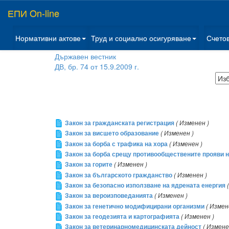
ЕПИ On-line
Нормативни актове
Труд и социално осигуряване
Счето
Държавен вестник
ДВ, бр. 74 от 15.9.2009 г.
Закон за гражданската регистрация
( Изменен )
Закон за висшето образование
( Изменен )
Закон за борба с трафика на хора
( Изменен )
Закон за борба срещу противообществените прояви 
Закон за горите
( Изменен )
Закон за българското гражданство
( Изменен )
Закон за безопасно използване на ядрената енергия
Закон за вероизповеданията
( Изменен )
Закон за генетично модифицирани организми
( Измен
Закон за геодезията и картографията
( Изменен )
Закон за ветеринарномедицинската дейност
( Измене