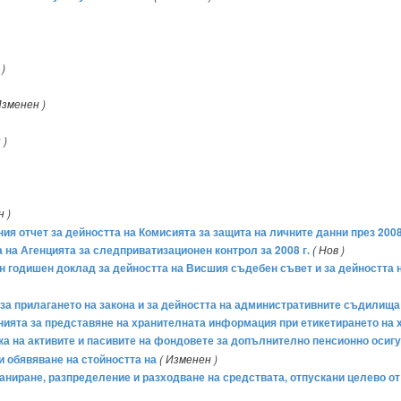
 )
Изменен )
 )
н )
ния отчет за дейността на Комисията за защита на личните данни през 2008
та на Агенцията за следприватизационен контрол за 2008 г.
( Нов )
ен годишен доклад за дейността на Висшия съдебен съвет и за дейността 
д за прилагането на закона и за дейността на административните съдилища
ванията за представяне на хранителната информация при етикетирането на 
ценка на активите и пасивите на фондовете за допълнително пенсионно оси
и обявяване на стойността на
( Изменен )
 планиране, разпределение и разходване на средствата, отпускани целево