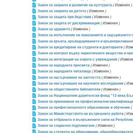
Закон за закрила и развитие на културата
( Изменен )
Закон за закрила на детето
( Изменен )
Закон за защита при бедствия
( Изменен )
Закон за защита от дискриминация
( Изменен )
Закон за здравето
( Изменен )
Закон за изпълнение на наказанията и задържането 
Закон за кръвта, кръводаряването и кръвопреливане
Закон за кредитиране на студенти и докторанти
( Изм
Закон за контрол върху наркотичните вещества и пр
Закон за интеграция на хората с увреждания
( Измене
Закон за народната просвета
( Изменен )
Закон за народните читалища
( Изменен )
Закон за насърчаване на заетостта
( Изменен )
Закон за насърчаване на научните изследвания
( Из
Закон за обществените библиотеки
( Изменен )
Закон за Националния дарителски фонд "13 века Бъ
Закон за признаване на професионални квалификац
Закон за професионалното образование и обучение
(
Закон за Министерството на вътрешните работи
( Из
Закон за отбраната и въоръжените сили на Републи
Закон за социално подпомагане
( Изменен )
Закон за степента на образование, общообразовател