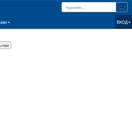
раво
ВХОД