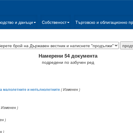
водство и данъци
Собственост
Търговско и облигационно п
Намерени 54 документа
подредени по азбучен ред
на малолетните и непълнолетните
( Изменен )
( Изменен )
ен )
н )