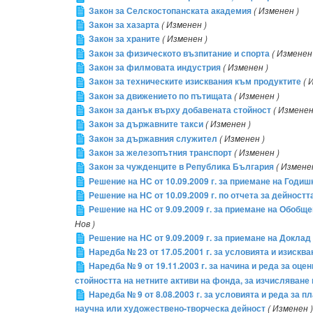
Закон за Селскостопанската академия
( Изменен )
Закон за хазарта
( Изменен )
Закон за храните
( Изменен )
Закон за физическото възпитание и спорта
( Изменен
Закон за филмовата индустрия
( Изменен )
Закон за техническите изисквания към продуктите
( 
Закон за движението по пътищата
( Изменен )
Закон за данък върху добавената стойност
( Изменен
Закон за държавните такси
( Изменен )
Закон за държавния служител
( Изменен )
Закон за железопътния транспорт
( Изменен )
Закон за чужденците в Република България
( Измене
Решение на НС от 10.09.2009 г. за приемане на Годиш
Решение на НС от 10.09.2009 г. по отчета за дейност
Решение на НС от 9.09.2009 г. за приемане на Обобщ
Нов )
Решение на НС от 9.09.2009 г. за приемане на Докла
Наредба № 23 от 17.05.2001 г. за условията и изиск
Наредба № 9 от 19.11.2003 г. за начина и реда за о
стойността на нетните активи на фонда, за изчисляване 
Наредба № 9 от 8.08.2003 г. за условията и реда за
научна или художествено-творческа дейност
( Изменен )