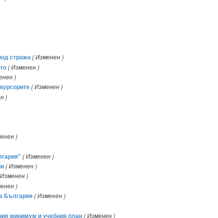
под стража
( Изменен )
то
( Изменен )
енен )
екурсорите
( Изменен )
н )
менен )
лгария"
( Изменен )
ии
( Изменен )
 Изменен )
менен )
ка България
( Изменен )
ния минимум и учебния план
( Изменен )