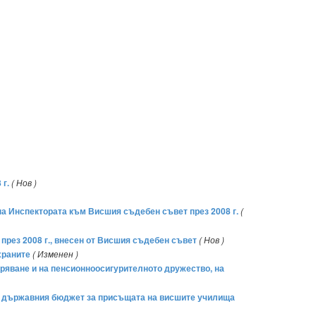
 г.
( Нов )
на Инспектората към Висшия съдебен съвет през 2008 г.
(
 през 2008 г., внесен от Висшия съдебен съвет
( Нов )
храните
( Изменен )
гуряване и на пенсионноосигурителното дружество, на
 от държавния бюджет за присъщата на висшите училища