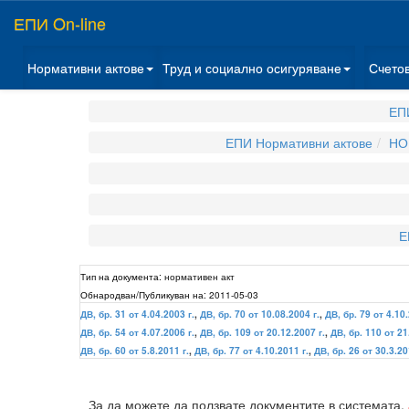
ЕПИ On-line
Нормативни актове
Труд и социално осигуряване
Счето
ЕП
ЕПИ Нормативни актове
НО
Е
Тип на документа:
нормативен акт
Обнародван/Публикуван на:
2011-05-03
ДВ, бр. 31 от 4.04.2003 г.
,
ДВ, бр. 70 от 10.08.2004 г.
,
ДВ, бр. 79 от 4.10.
ДВ, бр. 54 от 4.07.2006 г.
,
ДВ, бр. 109 от 20.12.2007 г.
,
ДВ, бр. 110 от 21
ДВ, бр. 60 от 5.8.2011 г.
,
ДВ, бр. 77 от 4.10.2011 г.
,
ДВ, бр. 26 от 30.3.20
За да можете да ползвате документите в системата,