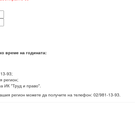
ко време на годината:
-13-93;
я регион;
а ИК "Труд и право".
ашия регион можете да получите на телефон: 02/981-13-93.