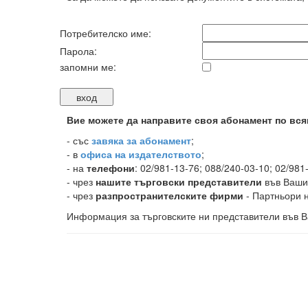
Потребителско име:
Парола:
запомни ме:
Вие можете да направите своя абонамент по вся
-
със
завяка за абонамент
;
- в
офиса на издателството
;
- на
телефони
: 02/981-13-76; 088/240-03-10; 02/981
- чрез
нашите търговски представители
във Ваши
- чрез
разпространителските фирми
- Партньори н
Информация за търговските ни представители във В